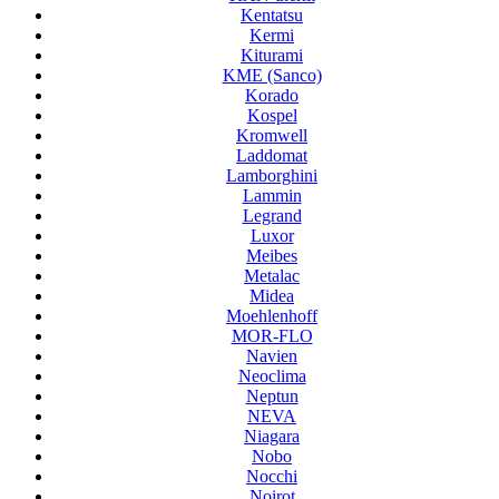
Kentatsu
Kermi
Kiturami
KME (Sanco)
Korado
Kospel
Kromwell
Laddomat
Lamborghini
Lammin
Legrand
Luxor
Meibes
Metalac
Midea
Moehlenhoff
MOR-FLO
Navien
Neoclima
Neptun
NEVA
Niagara
Nobo
Nocchi
Noirot