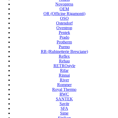
Novopress
OEM
OR (Officine Rigamonti)
OSO
Ostendorf
Oventrop
Pentek
Prado
Protherm
Purmo
RB (Rubinetterie Bresciane)
Reflex
Rehau
RETROstyle
Rifar
Rinnai
River
Rommer
Royal Thermo
RWC
SANTEK
Savitr
SFA
Sime
Sinikon