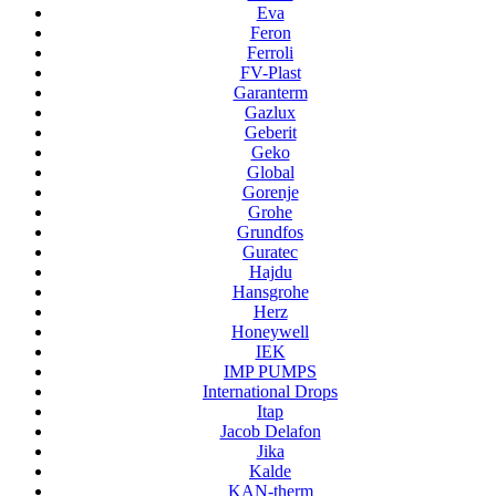
Eva
Feron
Ferroli
FV-Plast
Garanterm
Gazlux
Geberit
Geko
Global
Gorenje
Grohe
Grundfos
Guratec
Hajdu
Hansgrohe
Herz
Honeywell
IEK
IMP PUMPS
International Drops
Itap
Jacob Delafon
Jika
Kalde
KAN-therm