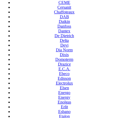
CEME
Cersanit
Chaffoteaux
DAB
Daikin
Danfoss
Dantex
De Dietrich
Delta
Devi
Dia Norm
Dixis
Domoterm
Drazice
E.C.A.
Ebeco
Edisson
Electrolux
Elsen
Energo
Energy
Enolgas
Erlit
Esbano
Etalon