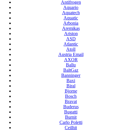
Antifrogen
Aquario
Aquatech
Aquatic
Arbonia
Aremikas
Ariston
ASD
Atlantic
Atoll
Austria Email
AXOR
Ballu
BaltGaz
Banninger
Baxi
Biral
Bjorne
Bosch
Bravat
Buderus
Bugatti
Burnit
Carlo Poletti
Ceilhit