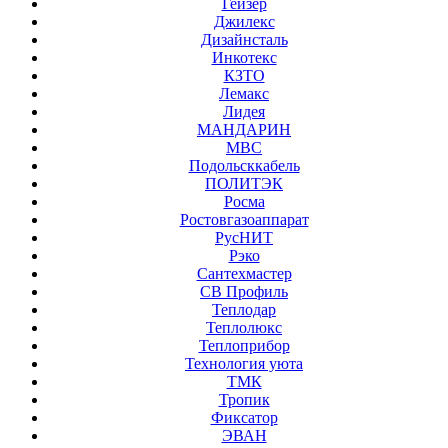
Гейзер
Джилекс
Дизайнсталь
Инкотекс
КЗТО
Лемакс
Лидея
МАНДАРИН
МВС
Подольсккабель
ПОЛИТЭК
Росма
Ростовгазоаппарат
РусНИТ
Рэко
Сантехмастер
СВ Профиль
Теплодар
Теплолюкс
Теплоприбор
Технология уюта
ТМК
Тропик
Фиксатор
ЭВАН