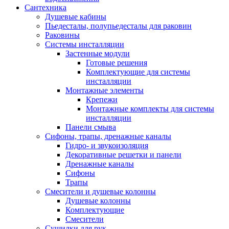
Сантехника
Душевые кабины
Пьедесталы, полупьедесталы для раковин
Раковины
Системы инсталляции
Застенные модули
Готовые решения
Комплектующие для системы
инсталляции
Монтажные элементы
Крепежи
Монтажные комплекты для системы
инсталляции
Панели смыва
Сифоны, трапы, дренажные каналы
Гидро- и звукоизоляция
Декоративные решетки и панели
Дренажные каналы
Сифоны
Трапы
Смесители и душевые колонны
Душевые колонны
Комплектующие
Смесители
Сушилки для рук