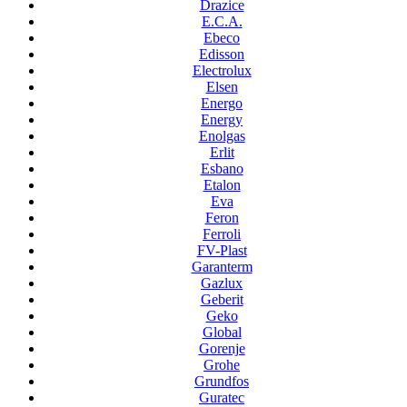
Drazice
E.C.A.
Ebeco
Edisson
Electrolux
Elsen
Energo
Energy
Enolgas
Erlit
Esbano
Etalon
Eva
Feron
Ferroli
FV-Plast
Garanterm
Gazlux
Geberit
Geko
Global
Gorenje
Grohe
Grundfos
Guratec