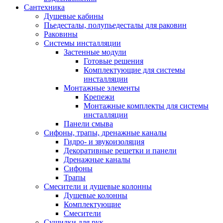
Сантехника
Душевые кабины
Пьедесталы, полупьедесталы для раковин
Раковины
Системы инсталляции
Застенные модули
Готовые решения
Комплектующие для системы
инсталляции
Монтажные элементы
Крепежи
Монтажные комплекты для системы
инсталляции
Панели смыва
Сифоны, трапы, дренажные каналы
Гидро- и звукоизоляция
Декоративные решетки и панели
Дренажные каналы
Сифоны
Трапы
Смесители и душевые колонны
Душевые колонны
Комплектующие
Смесители
Сушилки для рук