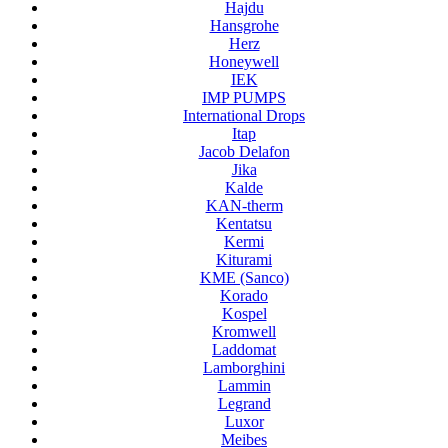
Hajdu
Hansgrohe
Herz
Honeywell
IEK
IMP PUMPS
International Drops
Itap
Jacob Delafon
Jika
Kalde
KAN-therm
Kentatsu
Kermi
Kiturami
KME (Sanco)
Korado
Kospel
Kromwell
Laddomat
Lamborghini
Lammin
Legrand
Luxor
Meibes