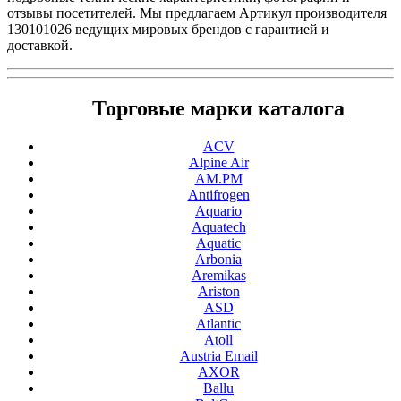
отзывы посетителей. Мы предлагаем Артикул производителя
130101026 ведущих мировых брендов с гарантией и
доставкой.
Торговые марки каталога
ACV
Alpine Air
AM.PM
Antifrogen
Aquario
Aquatech
Aquatic
Arbonia
Aremikas
Ariston
ASD
Atlantic
Atoll
Austria Email
AXOR
Ballu