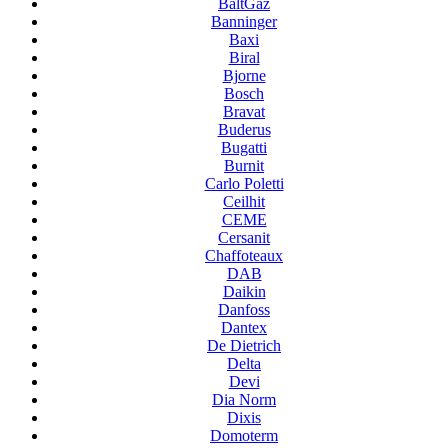
BaltGaz
Banninger
Baxi
Biral
Bjorne
Bosch
Bravat
Buderus
Bugatti
Burnit
Carlo Poletti
Ceilhit
CEME
Cersanit
Chaffoteaux
DAB
Daikin
Danfoss
Dantex
De Dietrich
Delta
Devi
Dia Norm
Dixis
Domoterm