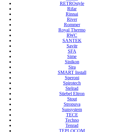
RETROstyle
Rifar
Rinnai
River
Rommer
Royal Thermo
RWC
SANTEK
Savitr
SFA
Sime
Sinikon
Sira
SMART Install
Speroni
Spirotech
Stelrad
Stiebel Eltron
Stout
Stropuva
Sunsystem
TECE
Techno
Tenrad
TEPLOCOM