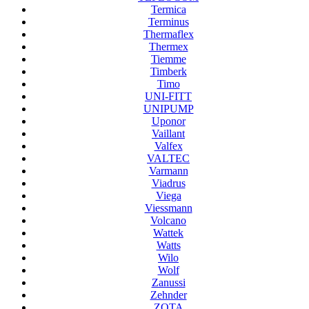
Termica
Terminus
Thermaflex
Thermex
Tiemme
Timberk
Timo
UNI-FITT
UNIPUMP
Uponor
Vaillant
Valfex
VALTEC
Varmann
Viadrus
Viega
Viessmann
Volcano
Wattek
Watts
Wilo
Wolf
Zanussi
Zehnder
ZOTA