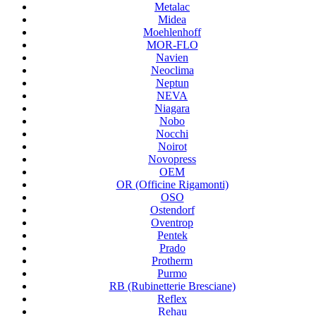
Metalac
Midea
Moehlenhoff
MOR-FLO
Navien
Neoclima
Neptun
NEVA
Niagara
Nobo
Nocchi
Noirot
Novopress
OEM
OR (Officine Rigamonti)
OSO
Ostendorf
Oventrop
Pentek
Prado
Protherm
Purmo
RB (Rubinetterie Bresciane)
Reflex
Rehau