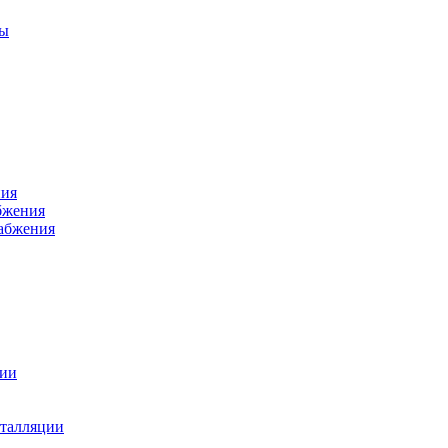
ры
ния
бжения
набжения
ции
талляции