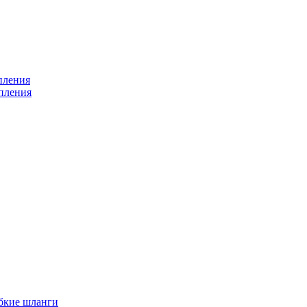
пления
пления
бкие шланги