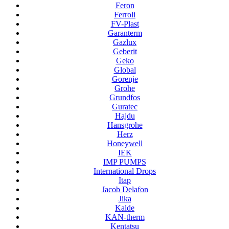
Feron
Ferroli
FV-Plast
Garanterm
Gazlux
Geberit
Geko
Global
Gorenje
Grohe
Grundfos
Guratec
Hajdu
Hansgrohe
Herz
Honeywell
IEK
IMP PUMPS
International Drops
Itap
Jacob Delafon
Jika
Kalde
KAN-therm
Kentatsu