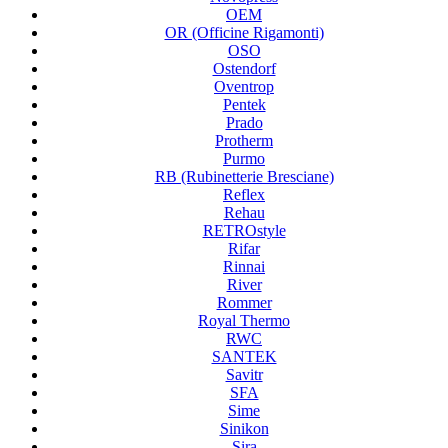
OEM
OR (Officine Rigamonti)
OSO
Ostendorf
Oventrop
Pentek
Prado
Protherm
Purmo
RB (Rubinetterie Bresciane)
Reflex
Rehau
RETROstyle
Rifar
Rinnai
River
Rommer
Royal Thermo
RWC
SANTEK
Savitr
SFA
Sime
Sinikon
Sira