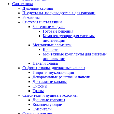
Сантехника
Душевые кабины
Пьедесталы, полупьедесталы для раковин
Раковины
Системы инсталляции
Застенные модули
Готовые решения
Комплектующие для системы
инсталляции
Монтажные элементы
Крепежи
Монтажные комплекты для системы
инсталляции
Панели смыва
Сифоны, трапы, дренажные каналы
Гидро- и звукоизоляция
Декоративные решетки и панели
Дренажные каналы
Сифоны
Трапы
Смесители и душевые колонны
Душевые колонны
Комплектующие
Смесители
Сушилки для рук