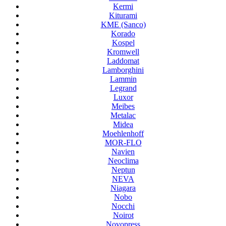
Kermi
Kiturami
KME (Sanco)
Korado
Kospel
Kromwell
Laddomat
Lamborghini
Lammin
Legrand
Luxor
Meibes
Metalac
Midea
Moehlenhoff
MOR-FLO
Navien
Neoclima
Neptun
NEVA
Niagara
Nobo
Nocchi
Noirot
Novopress