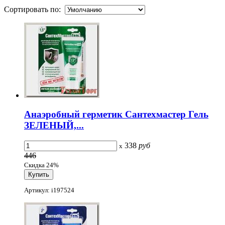
Сортировать по:
Анаэробный герметик Сантехмастер Гель
ЗЕЛЕНЫЙ,...
338
руб
x
446
Скидка 24%
Артикул: i197524