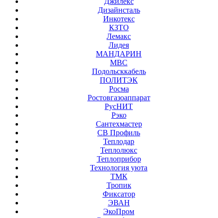
Джилекс
Дизайнсталь
Инкотекс
КЗТО
Лемакс
Лидея
МАНДАРИН
МВС
Подольсккабель
ПОЛИТЭК
Росма
Ростовгазоаппарат
РусНИТ
Рэко
Сантехмастер
СВ Профиль
Теплодар
Теплолюкс
Теплоприбор
Технология уюта
ТМК
Тропик
Фиксатор
ЭВАН
ЭкоПром