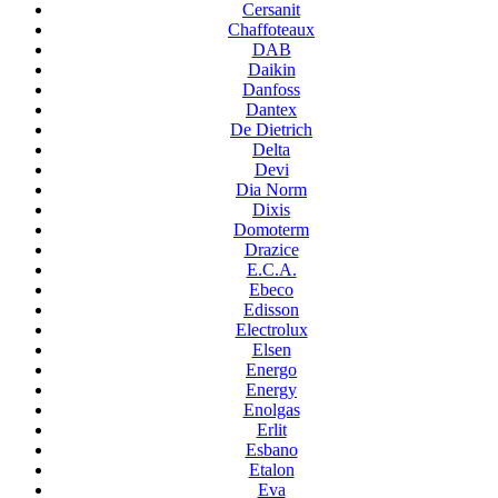
Cersanit
Chaffoteaux
DAB
Daikin
Danfoss
Dantex
De Dietrich
Delta
Devi
Dia Norm
Dixis
Domoterm
Drazice
E.C.A.
Ebeco
Edisson
Electrolux
Elsen
Energo
Energy
Enolgas
Erlit
Esbano
Etalon
Eva