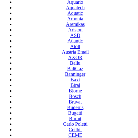
Aquario
Aquatech
Aquatic
Arbonia
Aremikas
Ariston
ASD
Atlantic
Atoll
Austria Email
AXOR
Ballu
BaltGaz
Banninger
Baxi
Biral
Bjorne
Bosch
Bravat
Buderus
Bugatti
Burnit
Carlo Poletti
Ceilhit
CEME