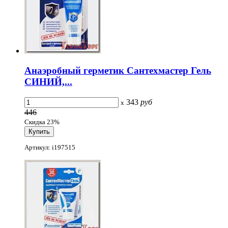
Анаэробный герметик Сантехмастер Гель
СИНИЙ,...
343
руб
x
446
Скидка 23%
Артикул: i197515