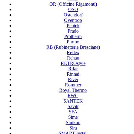
OR (Officine Rigamonti)
OSO
Ostendorf
Oventrop
Pentek
Prado
Protherm
Purmo
RB (Rubinetterie Bresciane)
Reflex
Rehau
RETROstyle
Rifar
Rinnai
River
Rommer
Royal Thermo
RWC
SANTEK
Savitr
SFA
Sime
Sinikon
Sira
SMART Install