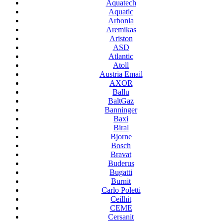
Aquatech
Aquatic
Arbonia
Aremikas
Ariston
ASD
Atlantic
Atoll
Austria Email
AXOR
Ballu
BaltGaz
Banninger
Baxi
Biral
Bjorne
Bosch
Bravat
Buderus
Bugatti
Burnit
Carlo Poletti
Ceilhit
CEME
Cersanit