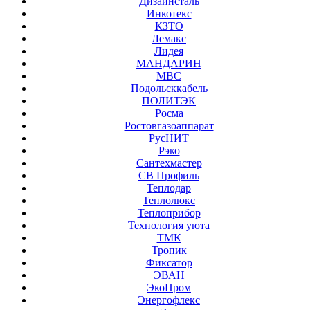
Дизайнсталь
Инкотекс
КЗТО
Лемакс
Лидея
МАНДАРИН
МВС
Подольсккабель
ПОЛИТЭК
Росма
Ростовгазоаппарат
РусНИТ
Рэко
Сантехмастер
СВ Профиль
Теплодар
Теплолюкс
Теплоприбор
Технология уюта
ТМК
Тропик
Фиксатор
ЭВАН
ЭкоПром
Энергофлекс