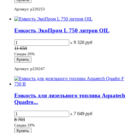
Артикул: p220253
Емкость ЭкоПром L 750 литров OIL
9 320
руб
x
11 650
Скидка 20%
Артикул: p220247
Емкость для дизельного топлива Aquatech
Quadro...
7 049
руб
x
8 703
Скидка 19%