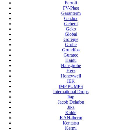
Ferroli
FV-Plast
Garanterm
Gazlux
Geberit
Geko
Global
Gorenje
Grohe
Grundfos
Guratec
Hajdu
Hansgrohe
Herz
Honeywell
IEK
IMP PUMPS
International Drops
Itap
Jacob Delafon
Jika
Kalde
KAN-therm
Kentatsu
Kermi