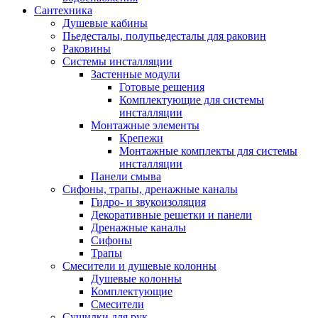
Сантехника
Душевые кабины
Пьедесталы, полупьедесталы для раковин
Раковины
Системы инсталляции
Застенные модули
Готовые решения
Комплектующие для системы
инсталляции
Монтажные элементы
Крепежи
Монтажные комплекты для системы
инсталляции
Панели смыва
Сифоны, трапы, дренажные каналы
Гидро- и звукоизоляция
Декоративные решетки и панели
Дренажные каналы
Сифоны
Трапы
Смесители и душевые колонны
Душевые колонны
Комплектующие
Смесители
Сушилки для рук