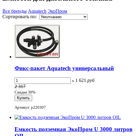
Все бренды
Aquatech
ЭкоПром
Сортировать по:
Фикс-пакет Aquatech универсальный
1 621
руб
x
2 317
Скидка 30%
Артикул: p220307
Емкость подземная ЭкоПром U 3000 литров
OIL