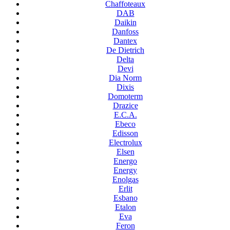
Chaffoteaux
DAB
Daikin
Danfoss
Dantex
De Dietrich
Delta
Devi
Dia Norm
Dixis
Domoterm
Drazice
E.C.A.
Ebeco
Edisson
Electrolux
Elsen
Energo
Energy
Enolgas
Erlit
Esbano
Etalon
Eva
Feron