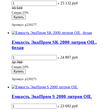
25 132
руб
x
33 510
Скидка 25%
Артикул: p220277
Емкость ЭкоПром SK 2000 литров OIL,
белая
24 897
руб
x
32 760
Скидка 24%
Артикул: p220271
Емкость ЭкоПром S 2000 литров OIL
23 692
руб
x