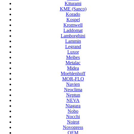
Kiturami
KME (Sanco)
Korado
Kospel
Kromwell
Laddomat
Lamborghini
Lammin
Legrand
Luxor
Meibes
Metalac
Midea
Moehlenhoff
MOR-FLO
Navien
Neoclima
Neptun
NEVA
Niagara
Nobo
Nocchi
Noirot
Novopress
OEM