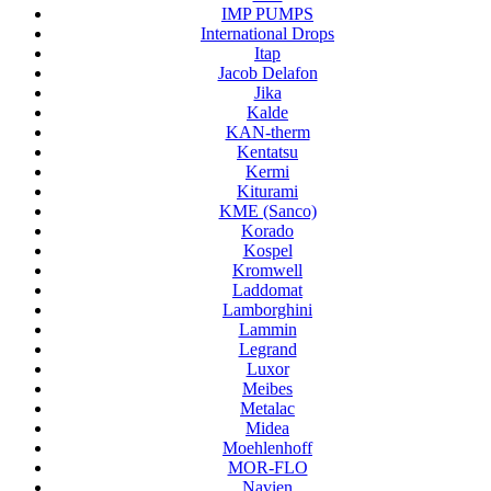
IMP PUMPS
International Drops
Itap
Jacob Delafon
Jika
Kalde
KAN-therm
Kentatsu
Kermi
Kiturami
KME (Sanco)
Korado
Kospel
Kromwell
Laddomat
Lamborghini
Lammin
Legrand
Luxor
Meibes
Metalac
Midea
Moehlenhoff
MOR-FLO
Navien