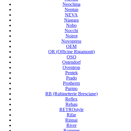
Neoclima
Neptun
NEVA
Niagara
Nobo
Nocchi
Noirot
Novopress
OEM
OR (Officine Rigamonti)
OSO
Ostendorf
Oventrop
Pentek
Prado
Protherm
Purmo
RB (Rubinetterie Bresciane)
Reflex
Rehau
RETROstyle
Rifar
Rinnai
River
Rommer