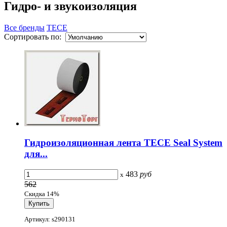
Гидро- и звукоизоляция
Все бренды
TECE
Сортировать по:
Гидроизоляционная лента TECE Seal System
для...
483
руб
x
562
Скидка 14%
Артикул: s290131