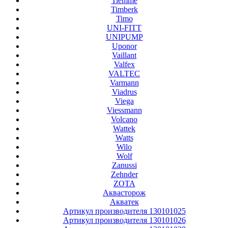
Tiemme
Timberk
Timo
UNI-FITT
UNIPUMP
Uponor
Vaillant
Valfex
VALTEC
Varmann
Viadrus
Viega
Viessmann
Volcano
Wattek
Watts
Wilo
Wolf
Zanussi
Zehnder
ZOTA
Аквасторож
Акватек
Артикул производителя 130101025
Артикул производителя 130101026