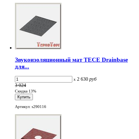
Звукоизоляционный мат TECE Drainbase
для...
2 630
руб
x
3 024
Скидка 13%
Артикул: s290116