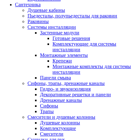
Сантехника
Душевые кабины
Пьедесталы, полупьедесталы для раковин
Раковины
Системы инсталляции
Застенные модули
Готовые решения
Комплектующие для системы
инсталляции
Монтажные элементы
Крепежи
Монтажные комплекты для системы
инсталляции
Панели смыва
Сифоны, трапы, дренажные каналы
Гидро- и звукоизоляция
Декоративные решетки и панели
Дренажные каналы
Сифоны
Трапы
Смесители и душевые колонны
Душевые колонны
Комплектующие
Смесители
Сушилки для рук