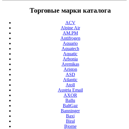
Торговые марки каталога
ACV
Alpine Air
AM.PM
Antifrogen
Aquario
Aquatech
Aquatic
Arbonia
Aremikas
Ariston
ASD
Atlantic
Atoll
Austria Email
AXOR
Ballu
BaltGaz
Banninger
Baxi
Biral
Bjorne