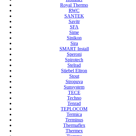
Royal Thermo
RWC
SANTEK
Savitr
SFA
Sime
Sinikon
Sira
SMART Install
Speroni
Spirotech
Stelrad
Stiebel Eltron
Stout
Stropuva
Sunsystem
TECE
Techno
Tenrad
TEPLOCOM
Termica
Terminus
Thermaflex
Thermex