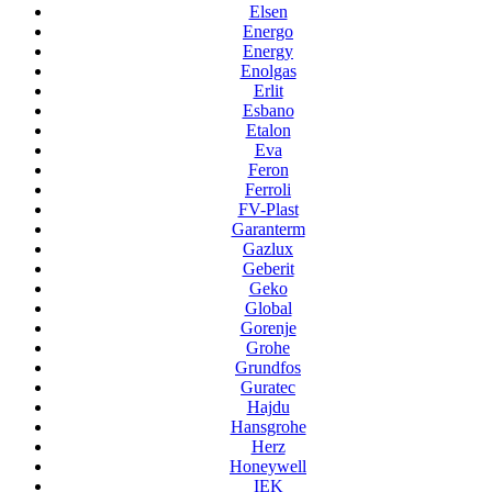
Elsen
Energo
Energy
Enolgas
Erlit
Esbano
Etalon
Eva
Feron
Ferroli
FV-Plast
Garanterm
Gazlux
Geberit
Geko
Global
Gorenje
Grohe
Grundfos
Guratec
Hajdu
Hansgrohe
Herz
Honeywell
IEK