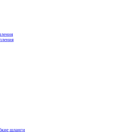
пления
пления
бкие шланги