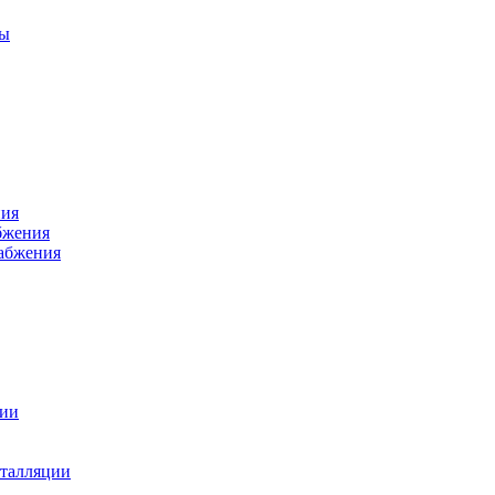
ры
ния
бжения
набжения
ции
талляции