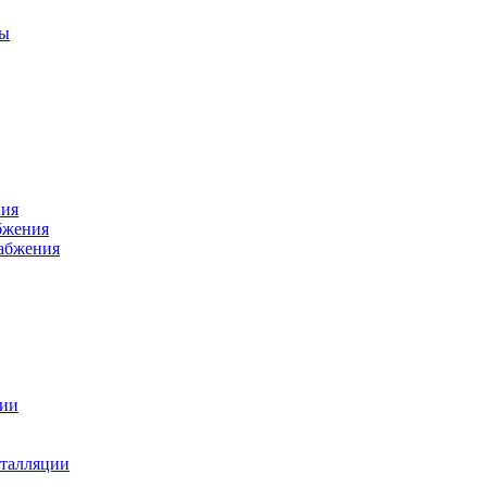
ры
ния
бжения
набжения
ции
талляции