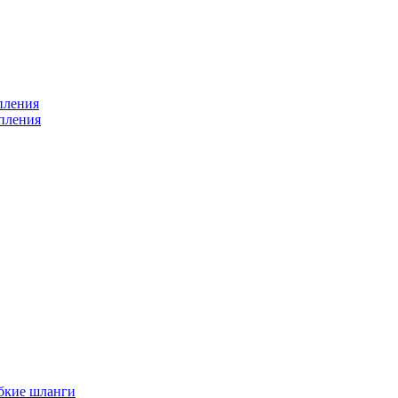
пления
пления
бкие шланги