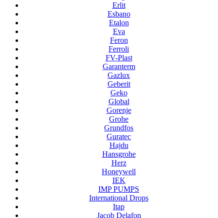
Erlit
Esbano
Etalon
Eva
Feron
Ferroli
FV-Plast
Garanterm
Gazlux
Geberit
Geko
Global
Gorenje
Grohe
Grundfos
Guratec
Hajdu
Hansgrohe
Herz
Honeywell
IEK
IMP PUMPS
International Drops
Itap
Jacob Delafon