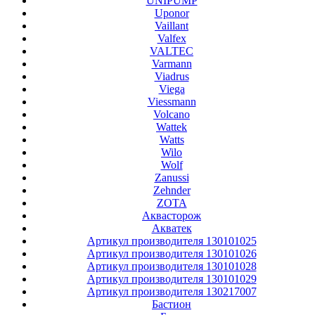
UNIPUMP
Uponor
Vaillant
Valfex
VALTEC
Varmann
Viadrus
Viega
Viessmann
Volcano
Wattek
Watts
Wilo
Wolf
Zanussi
Zehnder
ZOTA
Аквасторож
Акватек
Артикул производителя 130101025
Артикул производителя 130101026
Артикул производителя 130101028
Артикул производителя 130101029
Артикул производителя 130217007
Бастион