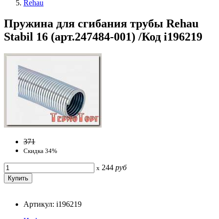
Rehau
Пружина для сгибания трубы Rehau
Stabil 16 (арт.247484-001) /Код i196219
371
Скидка 34%
244
руб
x
Артикул: i196219