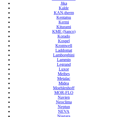
Jika
Kalde
KAN-therm
Kentatsu
Kermi
Kiturami
KME (Sanco)
Korado
Kospel
Kromwell
Laddomat
Lamborghini
Lammin
Legrand
Luxor
Meibes
Metalac
Midea
Moehlenhoff
MOR-FLO
Navien
Neoclima
Neptun
NEVA
Niagara