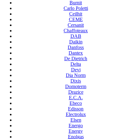
Burnit
Carlo Poletti
Ceilhit
CEME
Cersanit
Chaffoteaux
DAB
Daikin
Danfoss
Dantex
De Dietrich
Delta
Devi
Dia Norm
Dixis
Domoterm
Drazice
E.C.A.
Ebeco
Edisson
Electrolux
Elsen
Energo
Energy
Enolgas