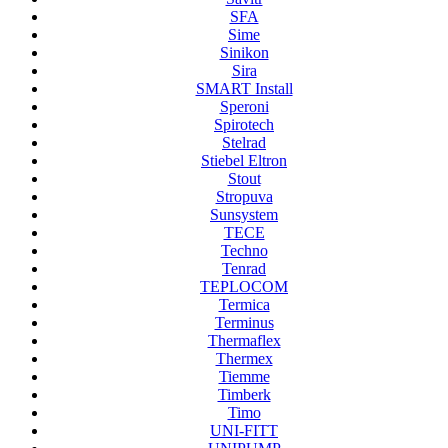
SFA
Sime
Sinikon
Sira
SMART Install
Speroni
Spirotech
Stelrad
Stiebel Eltron
Stout
Stropuva
Sunsystem
TECE
Techno
Tenrad
TEPLOCOM
Termica
Terminus
Thermaflex
Thermex
Tiemme
Timberk
Timo
UNI-FITT