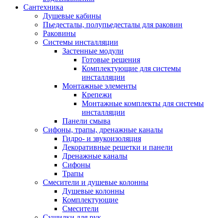
Сантехника
Душевые кабины
Пьедесталы, полупьедесталы для раковин
Раковины
Системы инсталляции
Застенные модули
Готовые решения
Комплектующие для системы
инсталляции
Монтажные элементы
Крепежи
Монтажные комплекты для системы
инсталляции
Панели смыва
Сифоны, трапы, дренажные каналы
Гидро- и звукоизоляция
Декоративные решетки и панели
Дренажные каналы
Сифоны
Трапы
Смесители и душевые колонны
Душевые колонны
Комплектующие
Смесители
Сушилки для рук