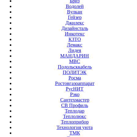
Бриз
Водолей
Вулкан
Гейзер
Джилекс
Дизайнсталь
Инкотекс
КЗТО
Лемакс
Лидея
МАНДАРИН
МВС
Подольсккабель
ПОЛИТЭК
Росма
Ростовгазоаппарат
РусНИТ
Рэко
Сантехмастер
СВ Профиль
Теплодар
Теплолюкс
Теплоприбор
Технология уюта
ТМК