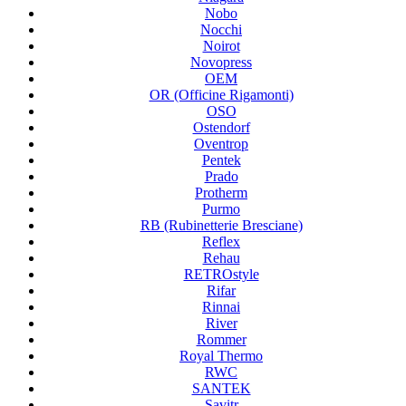
Nobo
Nocchi
Noirot
Novopress
OEM
OR (Officine Rigamonti)
OSO
Ostendorf
Oventrop
Pentek
Prado
Protherm
Purmo
RB (Rubinetterie Bresciane)
Reflex
Rehau
RETROstyle
Rifar
Rinnai
River
Rommer
Royal Thermo
RWC
SANTEK
Savitr