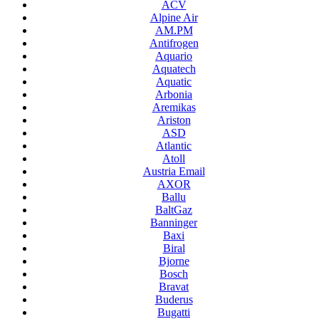
ACV
Alpine Air
AM.PM
Antifrogen
Aquario
Aquatech
Aquatic
Arbonia
Aremikas
Ariston
ASD
Atlantic
Atoll
Austria Email
AXOR
Ballu
BaltGaz
Banninger
Baxi
Biral
Bjorne
Bosch
Bravat
Buderus
Bugatti