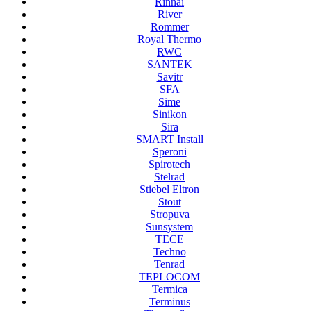
Rinnai
River
Rommer
Royal Thermo
RWC
SANTEK
Savitr
SFA
Sime
Sinikon
Sira
SMART Install
Speroni
Spirotech
Stelrad
Stiebel Eltron
Stout
Stropuva
Sunsystem
TECE
Techno
Tenrad
TEPLOCOM
Termica
Terminus