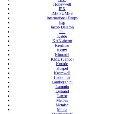
Honeywell
IEK
IMP PUMPS
International Drops
Itap
Jacob Delafon
Jika
Kalde
KAN-therm
Kentatsu
Kermi
Kiturami
KME (Sanco)
Korado
Kospel
Kromwell
Laddomat
Lamborghini
Lammin
Legrand
Luxor
Meibes
Metalac
Midea