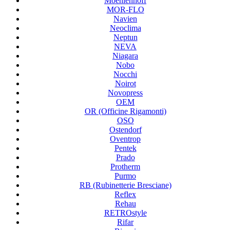
Moehlenhoff
MOR-FLO
Navien
Neoclima
Neptun
NEVA
Niagara
Nobo
Nocchi
Noirot
Novopress
OEM
OR (Officine Rigamonti)
OSO
Ostendorf
Oventrop
Pentek
Prado
Protherm
Purmo
RB (Rubinetterie Bresciane)
Reflex
Rehau
RETROstyle
Rifar