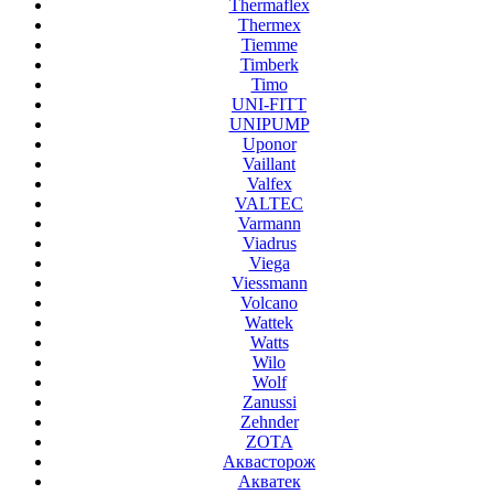
Thermaflex
Thermex
Tiemme
Timberk
Timo
UNI-FITT
UNIPUMP
Uponor
Vaillant
Valfex
VALTEC
Varmann
Viadrus
Viega
Viessmann
Volcano
Wattek
Watts
Wilo
Wolf
Zanussi
Zehnder
ZOTA
Аквасторож
Акватек