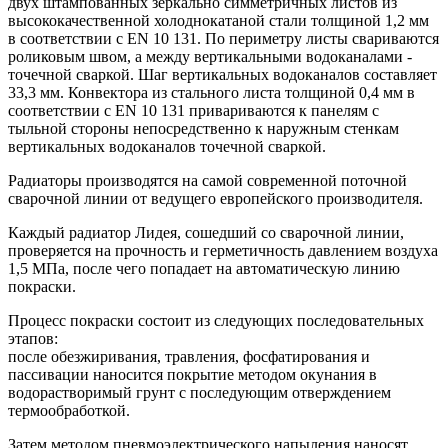
двух штампованных зеркально симметричных листов из
высококачественной холоднокатаной стали толщиной 1,2 мм
в соответствии с EN 10 131. По периметру листы свариваются
роликовым швом, а между вертикальными водоканалами -
точечной сваркой. Шаг вертикальных водоканалов составляет
33,3 мм. Конвектора из стального листа толщиной 0,4 мм в
соответствии с EN 10 131 привариваются к панелям с
тыльной стороны непосредственно к наружным стенкам
вертикальных водоканалов точечной сваркой.
Радиаторы производятся на самой современной поточной
сварочной линии от ведущего европейского производителя.
Каждый радиатор Лидея, сошедший со сварочной линии,
проверяется на прочность и герметичность давлением воздуха
1,5 МПа, после чего попадает на автоматическую линию
покраски.
Процесс покраски состоит из следующих последовательных
этапов:
после обезжиривания, травления, фосфатирования и
пассивации наносится покрытие методом окунания в
водорастворимый грунт с последующим отверждением
термообработкой.
Затем методом пневмоэлектрического напыления наносят