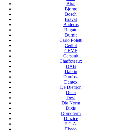
Biral
Bjorne
Bosch
Bravat
Buderus
Bugatti
Burnit
Carlo Poletti
Ceilhit
CEME
Cersanit
Chaffoteaux
DAB
Daikin
Danfoss
Dantex
De Dietrich
Delta
Devi
Dia Norm
Dixis
Domoterm
Drazice
E.C.A.
Ebeco