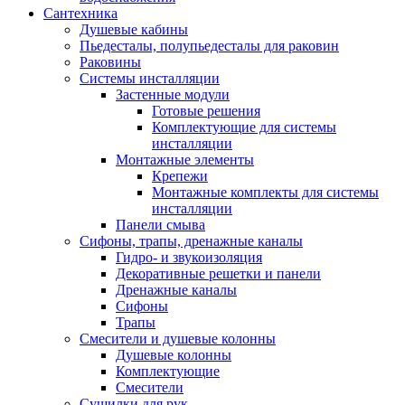
Сантехника
Душевые кабины
Пьедесталы, полупьедесталы для раковин
Раковины
Системы инсталляции
Застенные модули
Готовые решения
Комплектующие для системы
инсталляции
Монтажные элементы
Крепежи
Монтажные комплекты для системы
инсталляции
Панели смыва
Сифоны, трапы, дренажные каналы
Гидро- и звукоизоляция
Декоративные решетки и панели
Дренажные каналы
Сифоны
Трапы
Смесители и душевые колонны
Душевые колонны
Комплектующие
Смесители
Сушилки для рук