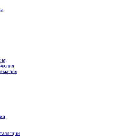
ры
ния
бжения
набжения
ции
талляции