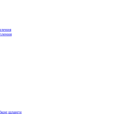
пления
пления
бкие шланги