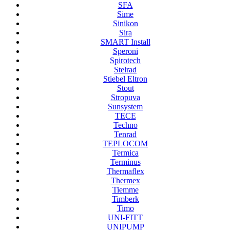
SFA
Sime
Sinikon
Sira
SMART Install
Speroni
Spirotech
Stelrad
Stiebel Eltron
Stout
Stropuva
Sunsystem
TECE
Techno
Tenrad
TEPLOCOM
Termica
Terminus
Thermaflex
Thermex
Tiemme
Timberk
Timo
UNI-FITT
UNIPUMP