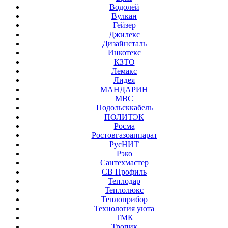
Водолей
Вулкан
Гейзер
Джилекс
Дизайнсталь
Инкотекс
КЗТО
Лемакс
Лидея
МАНДАРИН
МВС
Подольсккабель
ПОЛИТЭК
Росма
Ростовгазоаппарат
РусНИТ
Рэко
Сантехмастер
СВ Профиль
Теплодар
Теплолюкс
Теплоприбор
Технология уюта
ТМК
Тропик