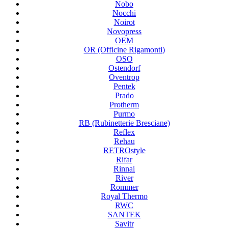
Nobo
Nocchi
Noirot
Novopress
OEM
OR (Officine Rigamonti)
OSO
Ostendorf
Oventrop
Pentek
Prado
Protherm
Purmo
RB (Rubinetterie Bresciane)
Reflex
Rehau
RETROstyle
Rifar
Rinnai
River
Rommer
Royal Thermo
RWC
SANTEK
Savitr