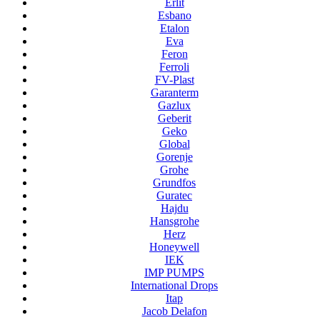
Erlit
Esbano
Etalon
Eva
Feron
Ferroli
FV-Plast
Garanterm
Gazlux
Geberit
Geko
Global
Gorenje
Grohe
Grundfos
Guratec
Hajdu
Hansgrohe
Herz
Honeywell
IEK
IMP PUMPS
International Drops
Itap
Jacob Delafon