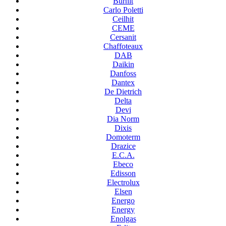
Burnit
Carlo Poletti
Ceilhit
CEME
Cersanit
Chaffoteaux
DAB
Daikin
Danfoss
Dantex
De Dietrich
Delta
Devi
Dia Norm
Dixis
Domoterm
Drazice
E.C.A.
Ebeco
Edisson
Electrolux
Elsen
Energo
Energy
Enolgas