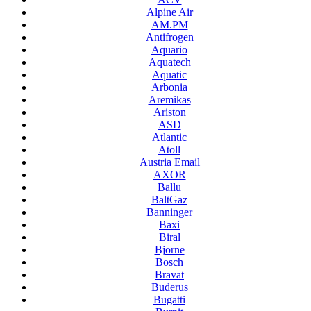
Alpine Air
AM.PM
Antifrogen
Aquario
Aquatech
Aquatic
Arbonia
Aremikas
Ariston
ASD
Atlantic
Atoll
Austria Email
AXOR
Ballu
BaltGaz
Banninger
Baxi
Biral
Bjorne
Bosch
Bravat
Buderus
Bugatti