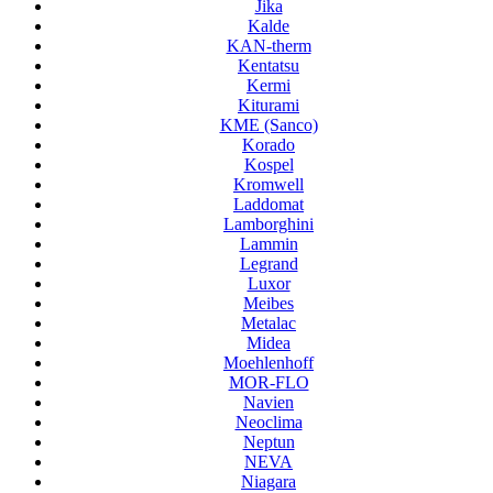
Jika
Kalde
KAN-therm
Kentatsu
Kermi
Kiturami
KME (Sanco)
Korado
Kospel
Kromwell
Laddomat
Lamborghini
Lammin
Legrand
Luxor
Meibes
Metalac
Midea
Moehlenhoff
MOR-FLO
Navien
Neoclima
Neptun
NEVA
Niagara