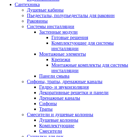
Сантехника
Душевые кабины
Пьедесталы, полупьедесталы для раковин
Раковины
Системы инсталляции
Застенные модули
Готовые решения
Комплектующие для системы
инсталляции
Монтажные элементы
Крепежи
Монтажные комплекты для системы
инсталляции
Панели смыва
Сифоны, трапы, дренажные каналы
Гидро- и звукоизоляция
Декоративные решетки и панели
Дренажные каналы
Сифоны
Трапы
Смесители и душевые колонны
Душевые колонны
Комплектующие
Смесители
Сушилки для рук