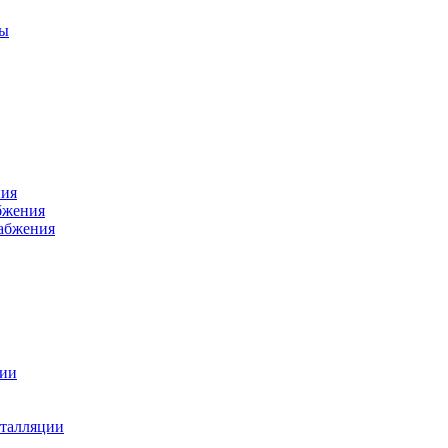
ры
ния
бжения
набжения
ции
талляции