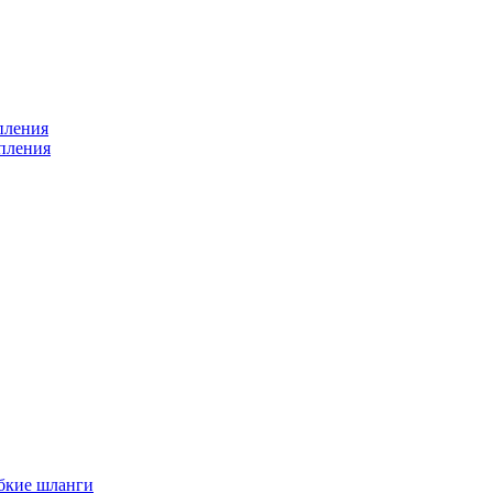
пления
пления
бкие шланги