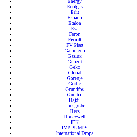
Energy
Enolgas
Erlit
Esbano
Etalon
Eva
Feron
Ferroli
FV-Plast
Garanterm
Gazlux
Geberit
Geko
Global
Gorenje
Grohe
Grundfos
Guratec
Hajdu
Hansgrohe
Herz
Honeywell
IEK
IMP PUMPS
International Drops