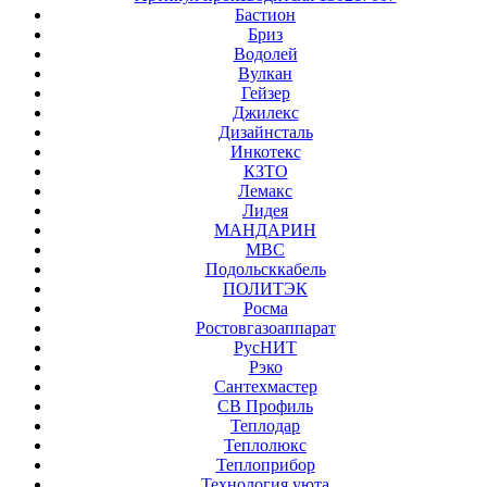
Бастион
Бриз
Водолей
Вулкан
Гейзер
Джилекс
Дизайнсталь
Инкотекс
КЗТО
Лемакс
Лидея
МАНДАРИН
МВС
Подольсккабель
ПОЛИТЭК
Росма
Ростовгазоаппарат
РусНИТ
Рэко
Сантехмастер
СВ Профиль
Теплодар
Теплолюкс
Теплоприбор
Технология уюта