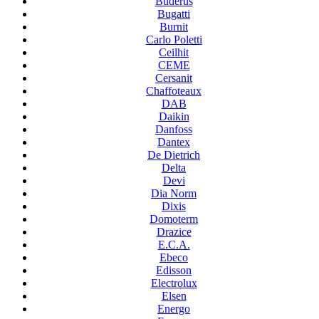
Buderus
Bugatti
Burnit
Carlo Poletti
Ceilhit
CEME
Cersanit
Chaffoteaux
DAB
Daikin
Danfoss
Dantex
De Dietrich
Delta
Devi
Dia Norm
Dixis
Domoterm
Drazice
E.C.A.
Ebeco
Edisson
Electrolux
Elsen
Energo