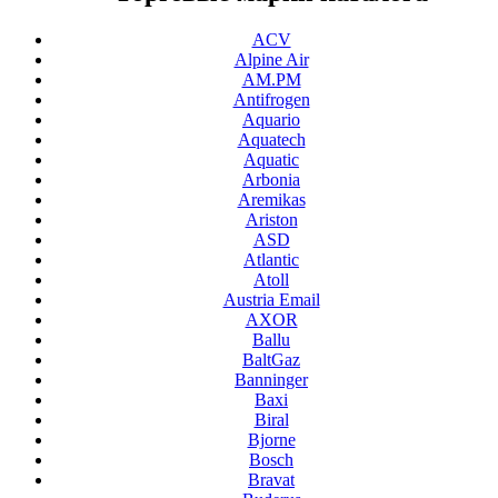
ACV
Alpine Air
AM.PM
Antifrogen
Aquario
Aquatech
Aquatic
Arbonia
Aremikas
Ariston
ASD
Atlantic
Atoll
Austria Email
AXOR
Ballu
BaltGaz
Banninger
Baxi
Biral
Bjorne
Bosch
Bravat