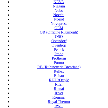
NEVA
Niagara
Nobo
Nocchi
Noirot
Novopress
OEM
OR (Officine Rigamonti)
OSO
Ostendorf
Oventrop
Pentek
Prado
Protherm
Purmo
RB (Rubinetterie Bresciane)
Reflex
Rehau
RETROstyle
Rifar
Rinnai
River
Rommer
Royal Thermo
RWC