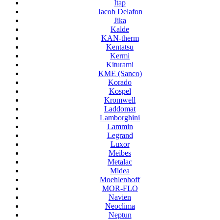
Itap
Jacob Delafon
Jika
Kalde
KAN-therm
Kentatsu
Kermi
Kiturami
KME (Sanco)
Korado
Kospel
Kromwell
Laddomat
Lamborghini
Lammin
Legrand
Luxor
Meibes
Metalac
Midea
Moehlenhoff
MOR-FLO
Navien
Neoclima
Neptun