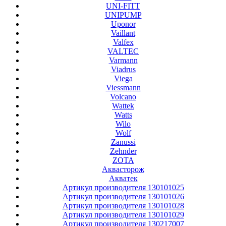
UNI-FITT
UNIPUMP
Uponor
Vaillant
Valfex
VALTEC
Varmann
Viadrus
Viega
Viessmann
Volcano
Wattek
Watts
Wilo
Wolf
Zanussi
Zehnder
ZOTA
Аквасторож
Акватек
Артикул производителя 130101025
Артикул производителя 130101026
Артикул производителя 130101028
Артикул производителя 130101029
Артикул производителя 130217007