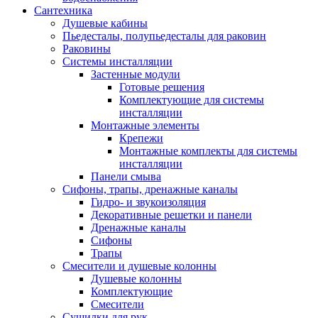
Сантехника
Душевые кабины
Пьедесталы, полупьедесталы для раковин
Раковины
Системы инсталляции
Застенные модули
Готовые решения
Комплектующие для системы
инсталляции
Монтажные элементы
Крепежи
Монтажные комплекты для системы
инсталляции
Панели смыва
Сифоны, трапы, дренажные каналы
Гидро- и звукоизоляция
Декоративные решетки и панели
Дренажные каналы
Сифоны
Трапы
Смесители и душевые колонны
Душевые колонны
Комплектующие
Смесители
Сушилки для рук