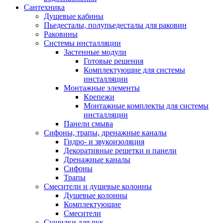
Сантехника
Душевые кабины
Пьедесталы, полупьедесталы для раковин
Раковины
Системы инсталляции
Застенные модули
Готовые решения
Комплектующие для системы
инсталляции
Монтажные элементы
Крепежи
Монтажные комплекты для системы
инсталляции
Панели смыва
Сифоны, трапы, дренажные каналы
Гидро- и звукоизоляция
Декоративные решетки и панели
Дренажные каналы
Сифоны
Трапы
Смесители и душевые колонны
Душевые колонны
Комплектующие
Смесители
Сушилки для рук