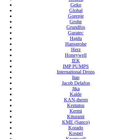
Geko
Global
Gorenje
Grohe
Grundfos
Guratec
Hajdu
Hansgrohe
Herz
Honeywell
IEK
IMP PUMPS
International Drops
Itap
Jacob Delafon
Jika
Kalde
KAN-therm
Kentatsu
Kermi
Kiturami
KME (Sanco)
Korado
Kospel
Kromwell