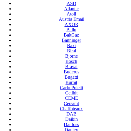
ASD
Atlantic
Atoll
Austria Email
AXOR
Ballu
BaltGaz
Banninger
Baxi
Biral
Bjorne
Bosch
Bravat
Buderus
Bugatti
Burnit
Carlo Poletti
Ceilhit
CEME
Cersanit
Chaffoteaux
DAB
Daikin
Danfoss
Dantex