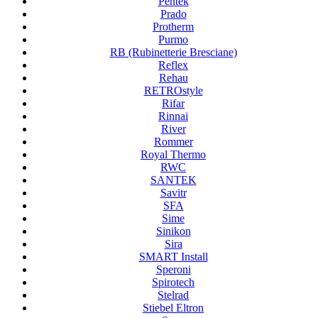
Pentek
Prado
Protherm
Purmo
RB (Rubinetterie Bresciane)
Reflex
Rehau
RETROstyle
Rifar
Rinnai
River
Rommer
Royal Thermo
RWC
SANTEK
Savitr
SFA
Sime
Sinikon
Sira
SMART Install
Speroni
Spirotech
Stelrad
Stiebel Eltron