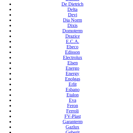
De Dietrich
Delta
Devi
Dia Norm
Dixis
Domoterm
Drazice
E.C.A.
Ebeco
Edisson
Electrolux
Elsen
Energo
Energy
Enolgas
Erlit
Esbano
Etalon
Eva
Feron
Ferroli
FV-Plast
Garanterm
Gazlux
Geberit