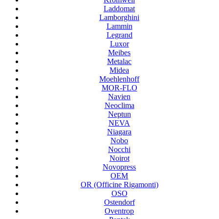
Laddomat
Lamborghini
Lammin
Legrand
Luxor
Meibes
Metalac
Midea
Moehlenhoff
MOR-FLO
Navien
Neoclima
Neptun
NEVA
Niagara
Nobo
Nocchi
Noirot
Novopress
OEM
OR (Officine Rigamonti)
OSO
Ostendorf
Oventrop