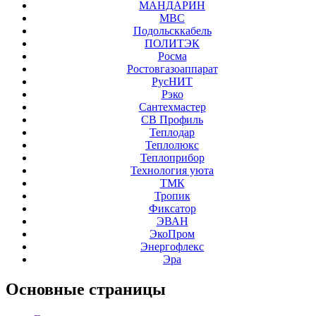
МАНДАРИН
МВС
Подольсккабель
ПОЛИТЭК
Росма
Ростовгазоаппарат
РусНИТ
Рэко
Сантехмастер
СВ Профиль
Теплодар
Теплолюкс
Теплоприбор
Технология уюта
ТМК
Тропик
Фиксатор
ЭВАН
ЭкоПром
Энергофлекс
Эра
Основные
страницы