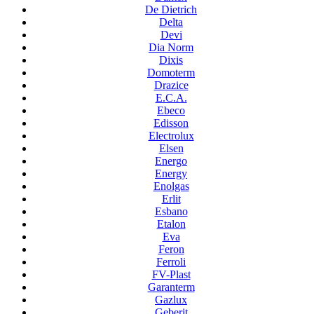
De Dietrich
Delta
Devi
Dia Norm
Dixis
Domoterm
Drazice
E.C.A.
Ebeco
Edisson
Electrolux
Elsen
Energo
Energy
Enolgas
Erlit
Esbano
Etalon
Eva
Feron
Ferroli
FV-Plast
Garanterm
Gazlux
Geberit