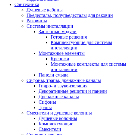
Сантехника
Душевые кабины
Пьедесталы, полупьедесталы для раковин
Раковины
Системы инсталляции
Застенные модули
Готовые решения
Комплектующие для системы
инсталляции
Монтажные элементы
Крепежи
Монтажные комплекты для системы
инсталляции
Панели смыва
Сифоны, трапы, дренажные каналы
Гидро- и звукоизоляция
Декоративные решетки и панели
Дренажные каналы
Сифоны
Трапы
Смесители и душевые колонны
Душевые колонны
Комплектующие
Смесители
Сушилки для рук