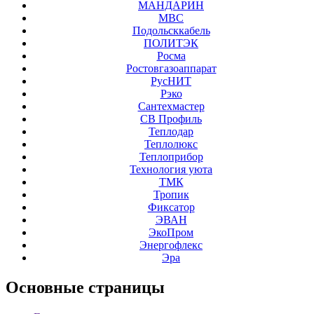
МАНДАРИН
МВС
Подольсккабель
ПОЛИТЭК
Росма
Ростовгазоаппарат
РусНИТ
Рэко
Сантехмастер
СВ Профиль
Теплодар
Теплолюкс
Теплоприбор
Технология уюта
ТМК
Тропик
Фиксатор
ЭВАН
ЭкоПром
Энергофлекс
Эра
Основные
страницы