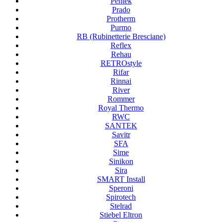
Pentek
Prado
Protherm
Purmo
RB (Rubinetterie Bresciane)
Reflex
Rehau
RETROstyle
Rifar
Rinnai
River
Rommer
Royal Thermo
RWC
SANTEK
Savitr
SFA
Sime
Sinikon
Sira
SMART Install
Speroni
Spirotech
Stelrad
Stiebel Eltron