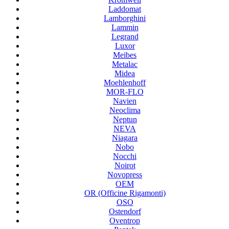
Laddomat
Lamborghini
Lammin
Legrand
Luxor
Meibes
Metalac
Midea
Moehlenhoff
MOR-FLO
Navien
Neoclima
Neptun
NEVA
Niagara
Nobo
Nocchi
Noirot
Novopress
OEM
OR (Officine Rigamonti)
OSO
Ostendorf
Oventrop