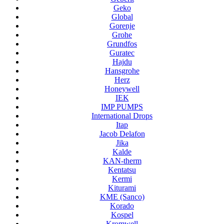
Geko
Global
Gorenje
Grohe
Grundfos
Guratec
Hajdu
Hansgrohe
Herz
Honeywell
IEK
IMP PUMPS
International Drops
Itap
Jacob Delafon
Jika
Kalde
KAN-therm
Kentatsu
Kermi
Kiturami
KME (Sanco)
Korado
Kospel
Kromwell