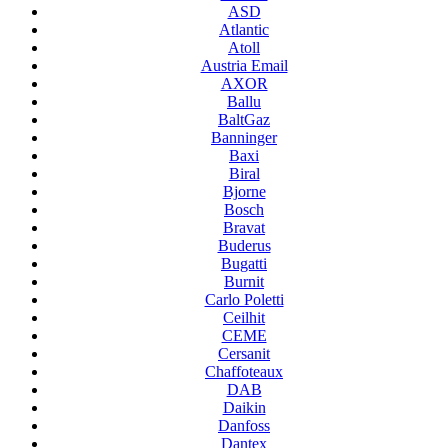
ASD
Atlantic
Atoll
Austria Email
AXOR
Ballu
BaltGaz
Banninger
Baxi
Biral
Bjorne
Bosch
Bravat
Buderus
Bugatti
Burnit
Carlo Poletti
Ceilhit
CEME
Cersanit
Chaffoteaux
DAB
Daikin
Danfoss
Dantex