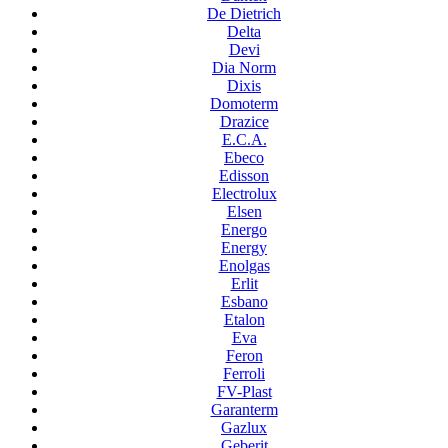
De Dietrich
Delta
Devi
Dia Norm
Dixis
Domoterm
Drazice
E.C.A.
Ebeco
Edisson
Electrolux
Elsen
Energo
Energy
Enolgas
Erlit
Esbano
Etalon
Eva
Feron
Ferroli
FV-Plast
Garanterm
Gazlux
Geberit