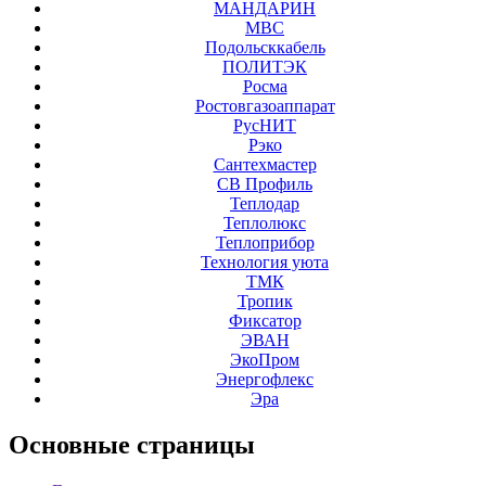
МАНДАРИН
МВС
Подольсккабель
ПОЛИТЭК
Росма
Ростовгазоаппарат
РусНИТ
Рэко
Сантехмастер
СВ Профиль
Теплодар
Теплолюкс
Теплоприбор
Технология уюта
ТМК
Тропик
Фиксатор
ЭВАН
ЭкоПром
Энергофлекс
Эра
Основные
страницы