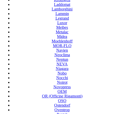
Laddomat
Lamborghini
Lammin
Legrand
Luxor
Meibes
Metalac
Midea
Moehlenhoff
MOR-FLO
Navien
Neoclima
Neptun
NEVA
Niagara
Nobo
Nocchi
Noirot
Novopress
OEM
OR (Officine Rigamonti)
OSO
Ostendorf
Oventrop