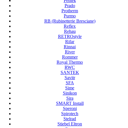
Pentek
Prado
Protherm
Purmo
RB (Rubinetterie Bresciane)
Reflex
Rehau
RETROstyle
Rifar
Rinnai
River
Rommer
Royal Thermo
RWC
SANTEK
Savitr
SFA
Sime
Sinikon
Sira
SMART Install
Speroni
Spirotech
Stelrad
Stiebel Eltron