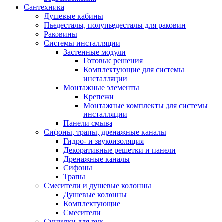
Сантехника
Душевые кабины
Пьедесталы, полупьедесталы для раковин
Раковины
Системы инсталляции
Застенные модули
Готовые решения
Комплектующие для системы
инсталляции
Монтажные элементы
Крепежи
Монтажные комплекты для системы
инсталляции
Панели смыва
Сифоны, трапы, дренажные каналы
Гидро- и звукоизоляция
Декоративные решетки и панели
Дренажные каналы
Сифоны
Трапы
Смесители и душевые колонны
Душевые колонны
Комплектующие
Смесители
Сушилки для рук