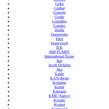
Geko
Global
Gorenje
Grohe
Grundfos
Guratec
Hajdu
Hansgrohe
Herz
Honeywell
IEK
IMP PUMPS
International Drops
Itap
Jacob Delafon
Jika
Kalde
KAN-therm
Kentatsu
Kermi
Kiturami
KME (Sanco)
Korado
Kospel
Kromwell