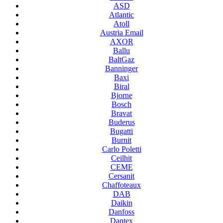
ASD
Atlantic
Atoll
Austria Email
AXOR
Ballu
BaltGaz
Banninger
Baxi
Biral
Bjorne
Bosch
Bravat
Buderus
Bugatti
Burnit
Carlo Poletti
Ceilhit
CEME
Cersanit
Chaffoteaux
DAB
Daikin
Danfoss
Dantex