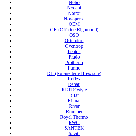
Nobo
Nocchi
Noirot
Novopress
OEM
OR (Officine Rigamonti)
OSO
Ostendorf
Oventrop
Pentek
Prado
Protherm
Purmo
RB (Rubinetterie Bresciane)
Reflex
Rehau
RETROstyle
Rifar
Rinnai
River
Rommer
Royal Thermo
RWC
SANTEK
Savitr