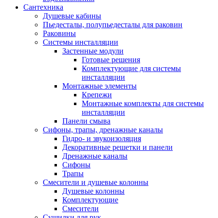
Сантехника
Душевые кабины
Пьедесталы, полупьедесталы для раковин
Раковины
Системы инсталляции
Застенные модули
Готовые решения
Комплектующие для системы
инсталляции
Монтажные элементы
Крепежи
Монтажные комплекты для системы
инсталляции
Панели смыва
Сифоны, трапы, дренажные каналы
Гидро- и звукоизоляция
Декоративные решетки и панели
Дренажные каналы
Сифоны
Трапы
Смесители и душевые колонны
Душевые колонны
Комплектующие
Смесители
Сушилки для рук