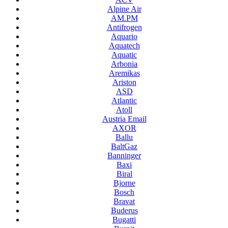
Alpine Air
AM.PM
Antifrogen
Aquario
Aquatech
Aquatic
Arbonia
Aremikas
Ariston
ASD
Atlantic
Atoll
Austria Email
AXOR
Ballu
BaltGaz
Banninger
Baxi
Biral
Bjorne
Bosch
Bravat
Buderus
Bugatti