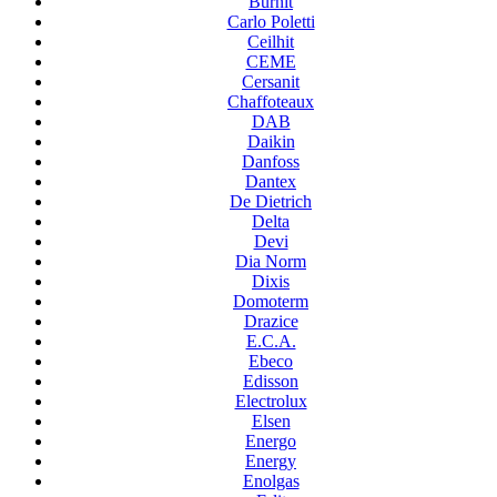
Burnit
Carlo Poletti
Ceilhit
CEME
Cersanit
Chaffoteaux
DAB
Daikin
Danfoss
Dantex
De Dietrich
Delta
Devi
Dia Norm
Dixis
Domoterm
Drazice
E.C.A.
Ebeco
Edisson
Electrolux
Elsen
Energo
Energy
Enolgas