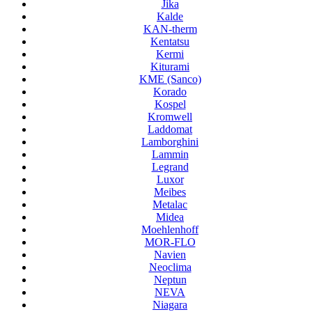
Jika
Kalde
KAN-therm
Kentatsu
Kermi
Kiturami
KME (Sanco)
Korado
Kospel
Kromwell
Laddomat
Lamborghini
Lammin
Legrand
Luxor
Meibes
Metalac
Midea
Moehlenhoff
MOR-FLO
Navien
Neoclima
Neptun
NEVA
Niagara