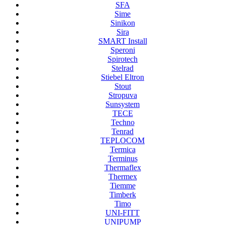
SFA
Sime
Sinikon
Sira
SMART Install
Speroni
Spirotech
Stelrad
Stiebel Eltron
Stout
Stropuva
Sunsystem
TECE
Techno
Tenrad
TEPLOCOM
Termica
Terminus
Thermaflex
Thermex
Tiemme
Timberk
Timo
UNI-FITT
UNIPUMP