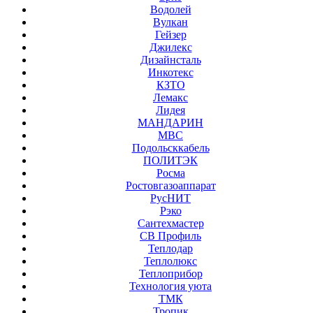
Водолей
Вулкан
Гейзер
Джилекс
Дизайнсталь
Инкотекс
КЗТО
Лемакс
Лидея
МАНДАРИН
МВС
Подольсккабель
ПОЛИТЭК
Росма
Ростовгазоаппарат
РусНИТ
Рэко
Сантехмастер
СВ Профиль
Теплодар
Теплолюкс
Теплоприбор
Технология уюта
ТМК
Тропик