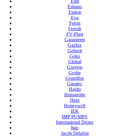
Erlit
Esbano
Etalon
Eva
Feron
Ferroli
FV-Plast
Garanterm
Gazlux
Geberit
Geko
Global
Gorenje
Grohe
Grundfos
Guratec
Hajdu
Hansgrohe
Herz
Honeywell
IEK
IMP PUMPS
International Drops
Itap
Jacob Delafon