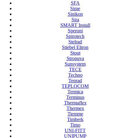
SFA
Sime
Sinikon
Sira
SMART Install
Speroni
Spirotech
Stelrad
Stiebel Eltron
Stout
Stropuva
Sunsystem
TECE
Techno
Tenrad
TEPLOCOM
Termica
Terminus
Thermaflex
Thermex
Tiemme
Timberk
Timo
UNI-FITT
UNIPUMP