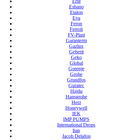
Erlit
Esbano
Etalon
Eva
Feron
Ferroli
FV-Plast
Garanterm
Gazlux
Geberit
Geko
Global
Gorenje
Grohe
Grundfos
Guratec
Hajdu
Hansgrohe
Herz
Honeywell
IEK
IMP PUMPS
International Drops
Itap
Jacob Delafon