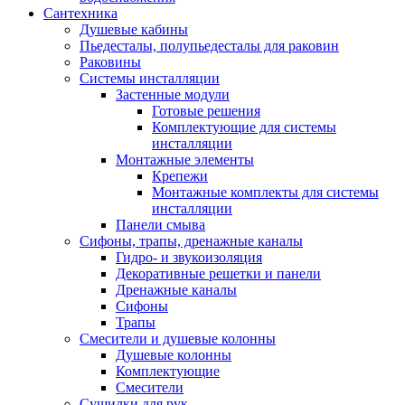
Сантехника
Душевые кабины
Пьедесталы, полупьедесталы для раковин
Раковины
Системы инсталляции
Застенные модули
Готовые решения
Комплектующие для системы
инсталляции
Монтажные элементы
Крепежи
Монтажные комплекты для системы
инсталляции
Панели смыва
Сифоны, трапы, дренажные каналы
Гидро- и звукоизоляция
Декоративные решетки и панели
Дренажные каналы
Сифоны
Трапы
Смесители и душевые колонны
Душевые колонны
Комплектующие
Смесители
Сушилки для рук