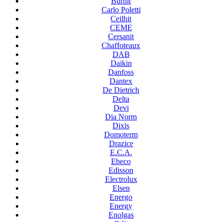
Burnit
Carlo Poletti
Ceilhit
CEME
Cersanit
Chaffoteaux
DAB
Daikin
Danfoss
Dantex
De Dietrich
Delta
Devi
Dia Norm
Dixis
Domoterm
Drazice
E.C.A.
Ebeco
Edisson
Electrolux
Elsen
Energo
Energy
Enolgas