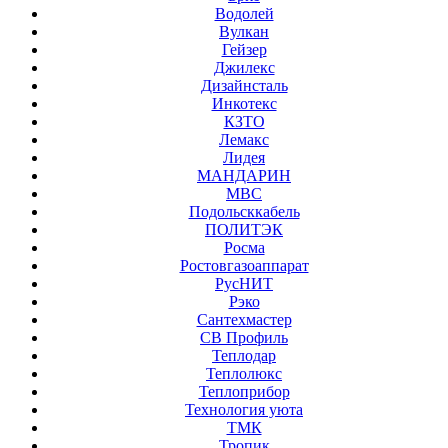
Водолей
Вулкан
Гейзер
Джилекс
Дизайнсталь
Инкотекс
КЗТО
Лемакс
Лидея
МАНДАРИН
МВС
Подольсккабель
ПОЛИТЭК
Росма
Ростовгазоаппарат
РусНИТ
Рэко
Сантехмастер
СВ Профиль
Теплодар
Теплолюкс
Теплоприбор
Технология уюта
ТМК
Тропик