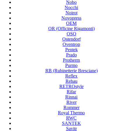
Nobo
Nocchi
Noirot
Novopress
OEM
OR (Officine Rigamonti)
OSO
Ostendorf
Oventrop
Pentek
Prado
Protherm
Purmo
RB (Rubinetterie Bresciane)
Reflex
Rehau
RETROstyle
Rifar
Rinnai
River
Rommer
Royal Thermo
RWC
SANTEK
Savitr