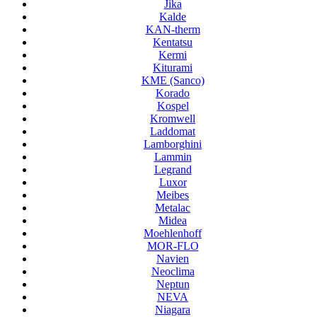
Jika
Kalde
KAN-therm
Kentatsu
Kermi
Kiturami
KME (Sanco)
Korado
Kospel
Kromwell
Laddomat
Lamborghini
Lammin
Legrand
Luxor
Meibes
Metalac
Midea
Moehlenhoff
MOR-FLO
Navien
Neoclima
Neptun
NEVA
Niagara