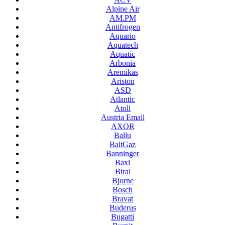
Alpine Air
AM.PM
Antifrogen
Aquario
Aquatech
Aquatic
Arbonia
Aremikas
Ariston
ASD
Atlantic
Atoll
Austria Email
AXOR
Ballu
BaltGaz
Banninger
Baxi
Biral
Bjorne
Bosch
Bravat
Buderus
Bugatti