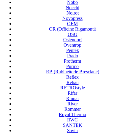
Nobo
Nocchi
Noirot
Novopress
OEM
OR (Officine Rigamonti)
OSO
Ostendorf
Oventrop
Pentek
Prado
Protherm
Purmo
RB (Rubinetterie Bresciane)
Reflex
Rehau
RETROstyle
Rifar
Rinnai
River
Rommer
Royal Thermo
RWC
SANTEK
Savitr