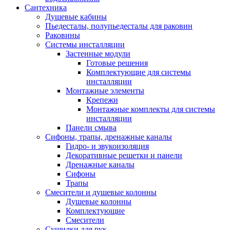
Сантехника
Душевые кабины
Пьедесталы, полупьедесталы для раковин
Раковины
Системы инсталляции
Застенные модули
Готовые решения
Комплектующие для системы
инсталляции
Монтажные элементы
Крепежи
Монтажные комплекты для системы
инсталляции
Панели смыва
Сифоны, трапы, дренажные каналы
Гидро- и звукоизоляция
Декоративные решетки и панели
Дренажные каналы
Сифоны
Трапы
Смесители и душевые колонны
Душевые колонны
Комплектующие
Смесители
Сушилки для рук