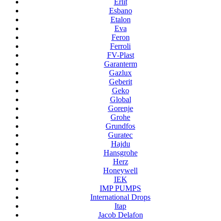
Erlit
Esbano
Etalon
Eva
Feron
Ferroli
FV-Plast
Garanterm
Gazlux
Geberit
Geko
Global
Gorenje
Grohe
Grundfos
Guratec
Hajdu
Hansgrohe
Herz
Honeywell
IEK
IMP PUMPS
International Drops
Itap
Jacob Delafon