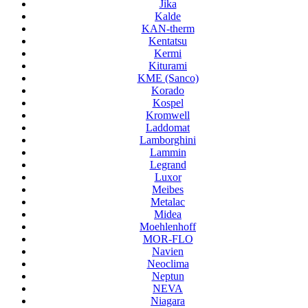
Jika
Kalde
KAN-therm
Kentatsu
Kermi
Kiturami
KME (Sanco)
Korado
Kospel
Kromwell
Laddomat
Lamborghini
Lammin
Legrand
Luxor
Meibes
Metalac
Midea
Moehlenhoff
MOR-FLO
Navien
Neoclima
Neptun
NEVA
Niagara