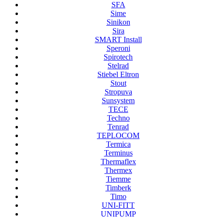
SFA
Sime
Sinikon
Sira
SMART Install
Speroni
Spirotech
Stelrad
Stiebel Eltron
Stout
Stropuva
Sunsystem
TECE
Techno
Tenrad
TEPLOCOM
Termica
Terminus
Thermaflex
Thermex
Tiemme
Timberk
Timo
UNI-FITT
UNIPUMP