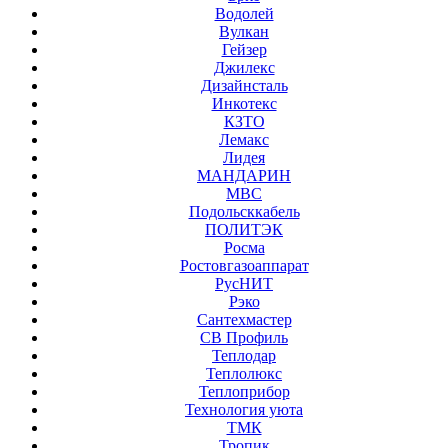
Водолей
Вулкан
Гейзер
Джилекс
Дизайнсталь
Инкотекс
КЗТО
Лемакс
Лидея
МАНДАРИН
МВС
Подольсккабель
ПОЛИТЭК
Росма
Ростовгазоаппарат
РусНИТ
Рэко
Сантехмастер
СВ Профиль
Теплодар
Теплолюкс
Теплоприбор
Технология уюта
ТМК
Тропик