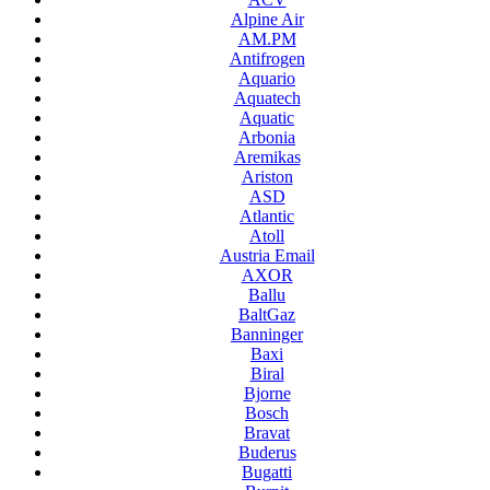
Alpine Air
AM.PM
Antifrogen
Aquario
Aquatech
Aquatic
Arbonia
Aremikas
Ariston
ASD
Atlantic
Atoll
Austria Email
AXOR
Ballu
BaltGaz
Banninger
Baxi
Biral
Bjorne
Bosch
Bravat
Buderus
Bugatti