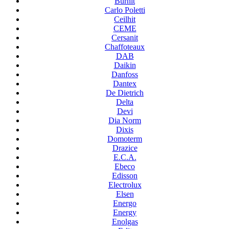
Burnit
Carlo Poletti
Ceilhit
CEME
Cersanit
Chaffoteaux
DAB
Daikin
Danfoss
Dantex
De Dietrich
Delta
Devi
Dia Norm
Dixis
Domoterm
Drazice
E.C.A.
Ebeco
Edisson
Electrolux
Elsen
Energo
Energy
Enolgas