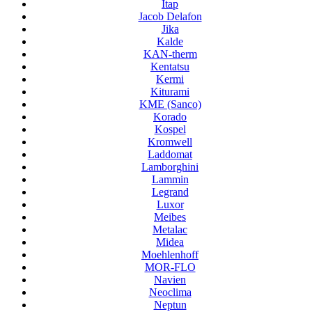
Itap
Jacob Delafon
Jika
Kalde
KAN-therm
Kentatsu
Kermi
Kiturami
KME (Sanco)
Korado
Kospel
Kromwell
Laddomat
Lamborghini
Lammin
Legrand
Luxor
Meibes
Metalac
Midea
Moehlenhoff
MOR-FLO
Navien
Neoclima
Neptun