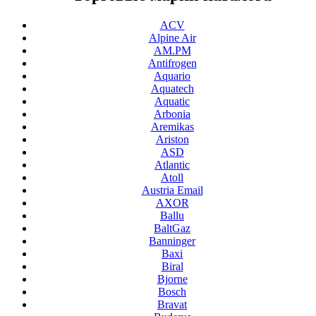
ACV
Alpine Air
AM.PM
Antifrogen
Aquario
Aquatech
Aquatic
Arbonia
Aremikas
Ariston
ASD
Atlantic
Atoll
Austria Email
AXOR
Ballu
BaltGaz
Banninger
Baxi
Biral
Bjorne
Bosch
Bravat