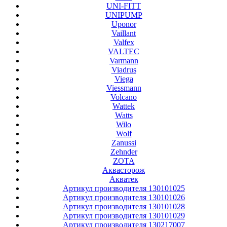
UNI-FITT
UNIPUMP
Uponor
Vaillant
Valfex
VALTEC
Varmann
Viadrus
Viega
Viessmann
Volcano
Wattek
Watts
Wilo
Wolf
Zanussi
Zehnder
ZOTA
Аквасторож
Акватек
Артикул производителя 130101025
Артикул производителя 130101026
Артикул производителя 130101028
Артикул производителя 130101029
Артикул производителя 130217007