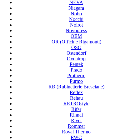
NEVA
Niagara
Nobo
Nocchi
Noirot
Novopress
OEM
OR (Officine Rigamonti)
OSO
Ostendorf
Oventrop
Pentek
Prado
Protherm
Purmo
RB (Rubinetterie Bresciane)
Reflex
Rehau
RETROstyle
Rifar
Rinnai
River
Rommer
Royal Thermo
RWC