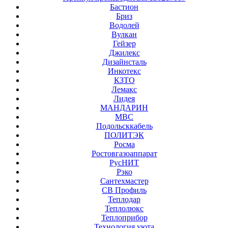
Бастион
Бриз
Водолей
Вулкан
Гейзер
Джилекс
Дизайнсталь
Инкотекс
КЗТО
Лемакс
Лидея
МАНДАРИН
МВС
Подольсккабель
ПОЛИТЭК
Росма
Ростовгазоаппарат
РусНИТ
Рэко
Сантехмастер
СВ Профиль
Теплодар
Теплолюкс
Теплоприбор
Технология уюта