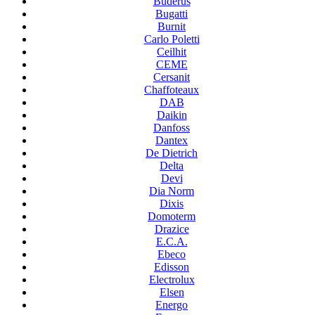
Buderus
Bugatti
Burnit
Carlo Poletti
Ceilhit
CEME
Cersanit
Chaffoteaux
DAB
Daikin
Danfoss
Dantex
De Dietrich
Delta
Devi
Dia Norm
Dixis
Domoterm
Drazice
E.C.A.
Ebeco
Edisson
Electrolux
Elsen
Energo