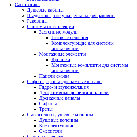
Сантехника
Душевые кабины
Пьедесталы, полупьедесталы для раковин
Раковины
Системы инсталляции
Застенные модули
Готовые решения
Комплектующие для системы
инсталляции
Монтажные элементы
Крепежи
Монтажные комплекты для системы
инсталляции
Панели смыва
Сифоны, трапы, дренажные каналы
Гидро- и звукоизоляция
Декоративные решетки и панели
Дренажные каналы
Сифоны
Трапы
Смесители и душевые колонны
Душевые колонны
Комплектующие
Смесители
Сушилки для рук