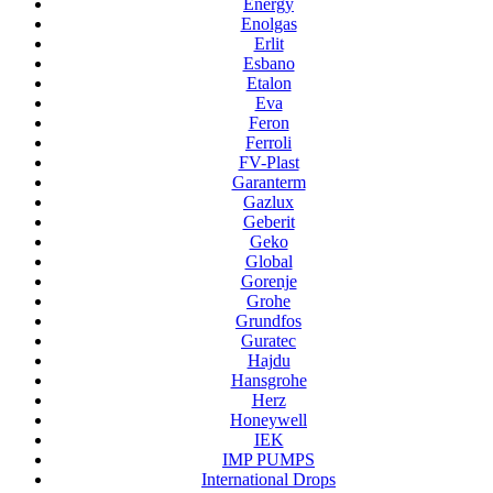
Energy
Enolgas
Erlit
Esbano
Etalon
Eva
Feron
Ferroli
FV-Plast
Garanterm
Gazlux
Geberit
Geko
Global
Gorenje
Grohe
Grundfos
Guratec
Hajdu
Hansgrohe
Herz
Honeywell
IEK
IMP PUMPS
International Drops