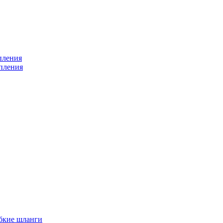
пления
пления
бкие шланги