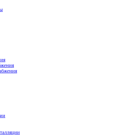
ры
ния
бжения
набжения
ции
талляции