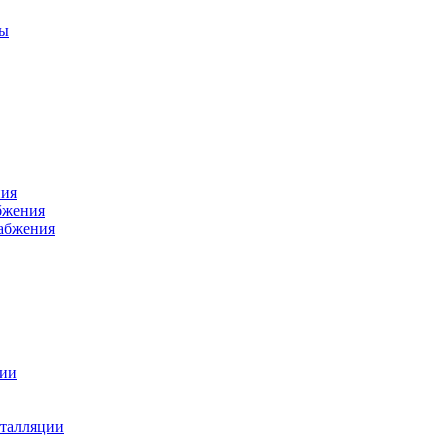
ры
ния
бжения
набжения
ции
талляции