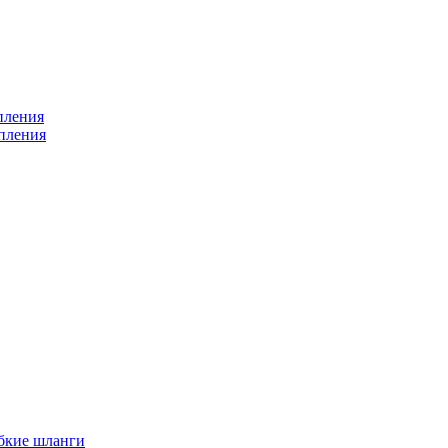
пления
пления
бкие шланги