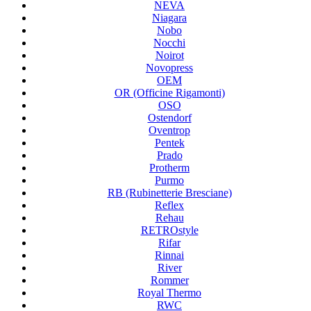
NEVA
Niagara
Nobo
Nocchi
Noirot
Novopress
OEM
OR (Officine Rigamonti)
OSO
Ostendorf
Oventrop
Pentek
Prado
Protherm
Purmo
RB (Rubinetterie Bresciane)
Reflex
Rehau
RETROstyle
Rifar
Rinnai
River
Rommer
Royal Thermo
RWC