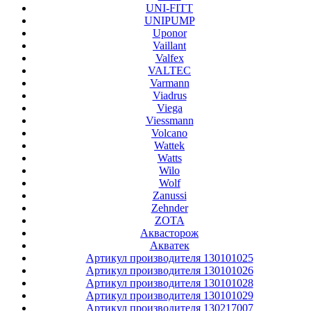
UNI-FITT
UNIPUMP
Uponor
Vaillant
Valfex
VALTEC
Varmann
Viadrus
Viega
Viessmann
Volcano
Wattek
Watts
Wilo
Wolf
Zanussi
Zehnder
ZOTA
Аквасторож
Акватек
Артикул производителя 130101025
Артикул производителя 130101026
Артикул производителя 130101028
Артикул производителя 130101029
Артикул производителя 130217007