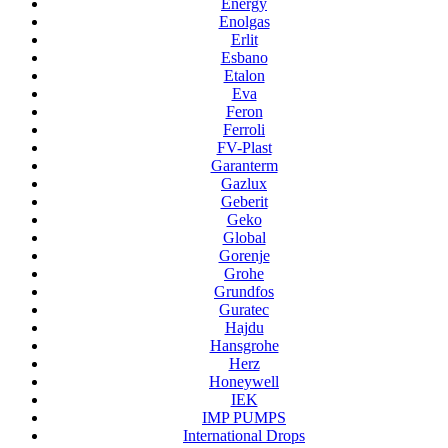
Energy
Enolgas
Erlit
Esbano
Etalon
Eva
Feron
Ferroli
FV-Plast
Garanterm
Gazlux
Geberit
Geko
Global
Gorenje
Grohe
Grundfos
Guratec
Hajdu
Hansgrohe
Herz
Honeywell
IEK
IMP PUMPS
International Drops