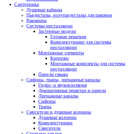
Сантехника
Душевые кабины
Пьедесталы, полупьедесталы для раковин
Раковины
Системы инсталляции
Застенные модули
Готовые решения
Комплектующие для системы
инсталляции
Монтажные элементы
Крепежи
Монтажные комплекты для системы
инсталляции
Панели смыва
Сифоны, трапы, дренажные каналы
Гидро- и звукоизоляция
Декоративные решетки и панели
Дренажные каналы
Сифоны
Трапы
Смесители и душевые колонны
Душевые колонны
Комплектующие
Смесители
Сушилки для рук