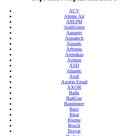
ACV
Alpine Air
AM.PM
Antifrogen
Aquario
Aquatech
Aquatic
Arbonia
Aremikas
Ariston
ASD
Atlantic
Atoll
Austria Email
AXOR
Ballu
BaltGaz
Banninger
Baxi
Biral
Bjorne
Bosch
Bravat