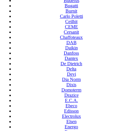
Buderus
Bugatti
Burnit
Carlo Poletti
Ceilhit
CEME
Cersanit
Chaffoteaux
DAB
Daikin
Danfoss
Dantex
De Dietrich
Delta
Devi
Dia Norm
Dixis
Domoterm
Drazice
E.C.A.
Ebeco
Edisson
Electrolux
Elsen
Energo