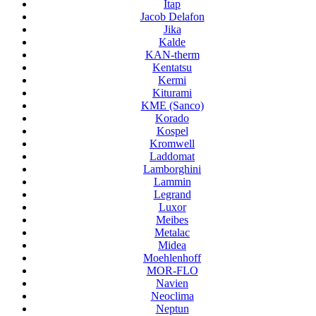
Itap
Jacob Delafon
Jika
Kalde
KAN-therm
Kentatsu
Kermi
Kiturami
KME (Sanco)
Korado
Kospel
Kromwell
Laddomat
Lamborghini
Lammin
Legrand
Luxor
Meibes
Metalac
Midea
Moehlenhoff
MOR-FLO
Navien
Neoclima
Neptun