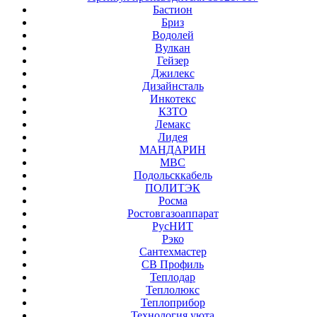
Бастион
Бриз
Водолей
Вулкан
Гейзер
Джилекс
Дизайнсталь
Инкотекс
КЗТО
Лемакс
Лидея
МАНДАРИН
МВС
Подольсккабель
ПОЛИТЭК
Росма
Ростовгазоаппарат
РусНИТ
Рэко
Сантехмастер
СВ Профиль
Теплодар
Теплолюкс
Теплоприбор
Технология уюта