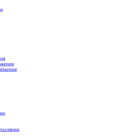
ры
ния
бжения
набжения
ции
талляции