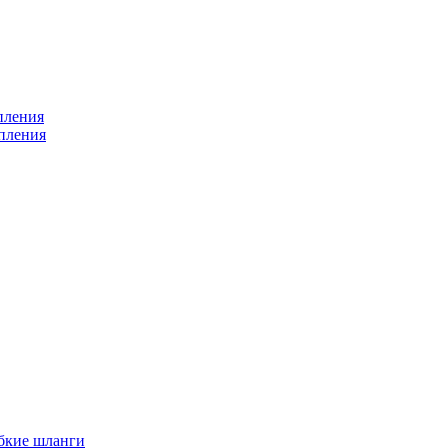
пления
пления
бкие шланги