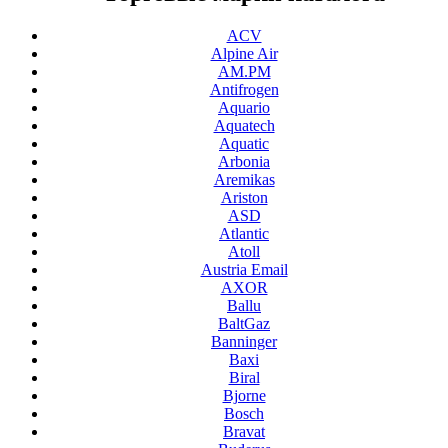
ACV
Alpine Air
AM.PM
Antifrogen
Aquario
Aquatech
Aquatic
Arbonia
Aremikas
Ariston
ASD
Atlantic
Atoll
Austria Email
AXOR
Ballu
BaltGaz
Banninger
Baxi
Biral
Bjorne
Bosch
Bravat