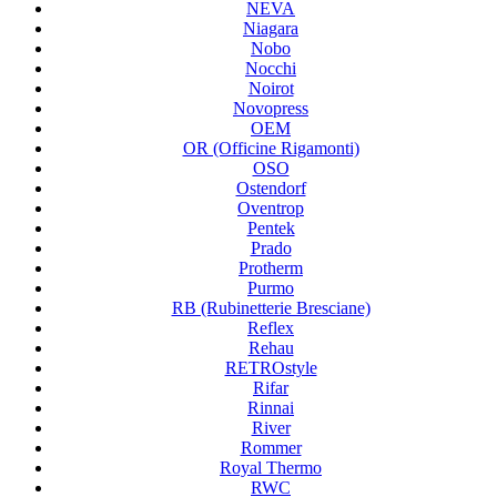
NEVA
Niagara
Nobo
Nocchi
Noirot
Novopress
OEM
OR (Officine Rigamonti)
OSO
Ostendorf
Oventrop
Pentek
Prado
Protherm
Purmo
RB (Rubinetterie Bresciane)
Reflex
Rehau
RETROstyle
Rifar
Rinnai
River
Rommer
Royal Thermo
RWC