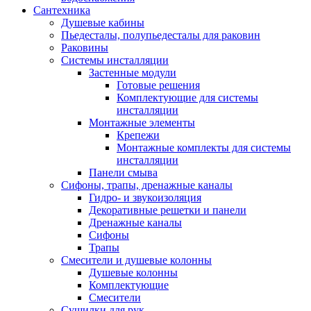
Сантехника
Душевые кабины
Пьедесталы, полупьедесталы для раковин
Раковины
Системы инсталляции
Застенные модули
Готовые решения
Комплектующие для системы
инсталляции
Монтажные элементы
Крепежи
Монтажные комплекты для системы
инсталляции
Панели смыва
Сифоны, трапы, дренажные каналы
Гидро- и звукоизоляция
Декоративные решетки и панели
Дренажные каналы
Сифоны
Трапы
Смесители и душевые колонны
Душевые колонны
Комплектующие
Смесители
Сушилки для рук