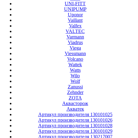
UNI-FITT
UNIPUMP
Uponor
Vaillant
Valfex
VALTEC
Varmann
Viadrus
Viega
Viessmann
Volcano
Wattek
Watts
Wilo
Wolf
Zanussi
Zehnder
ZOTA
Аквасторож
Акватек
Артикул производителя 130101025
Артикул производителя 130101026
Артикул производителя 130101028
Артикул производителя 130101029
Артикул производителя 130217007