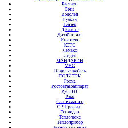
Бастион
Бриз
Водолей
Вулкан
Гейзер
Джилекс
Дизайнсталь
Инкотекс
КЗТО
Лемакс
Лидея
МАНДАРИН
МВС
Подольсккабель
ПОЛИТЭК
Росма
Ростовгазоаппарат
РусНИТ
Рэко
Сантехмастер
СВ Профиль
Теплодар
Теплолюкс
Теплоприбор
Технология уюта