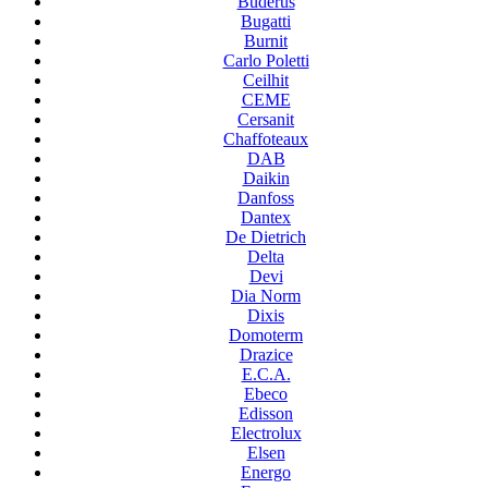
Buderus
Bugatti
Burnit
Carlo Poletti
Ceilhit
CEME
Cersanit
Chaffoteaux
DAB
Daikin
Danfoss
Dantex
De Dietrich
Delta
Devi
Dia Norm
Dixis
Domoterm
Drazice
E.C.A.
Ebeco
Edisson
Electrolux
Elsen
Energo