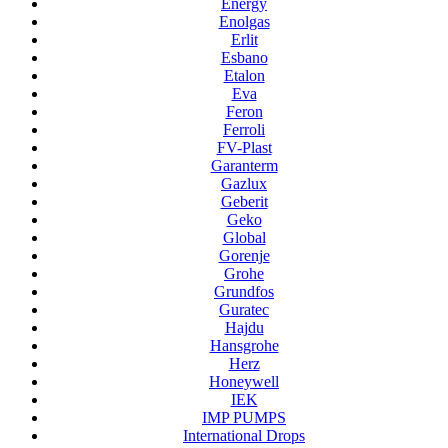
Energy
Enolgas
Erlit
Esbano
Etalon
Eva
Feron
Ferroli
FV-Plast
Garanterm
Gazlux
Geberit
Geko
Global
Gorenje
Grohe
Grundfos
Guratec
Hajdu
Hansgrohe
Herz
Honeywell
IEK
IMP PUMPS
International Drops