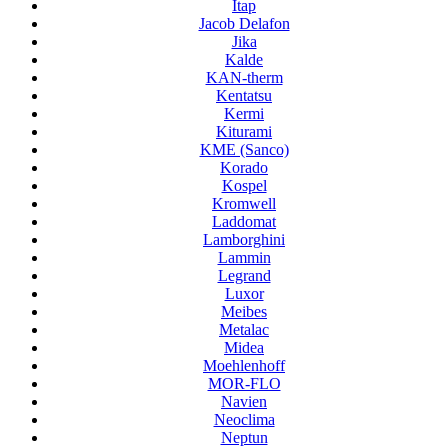
Itap
Jacob Delafon
Jika
Kalde
KAN-therm
Kentatsu
Kermi
Kiturami
KME (Sanco)
Korado
Kospel
Kromwell
Laddomat
Lamborghini
Lammin
Legrand
Luxor
Meibes
Metalac
Midea
Moehlenhoff
MOR-FLO
Navien
Neoclima
Neptun