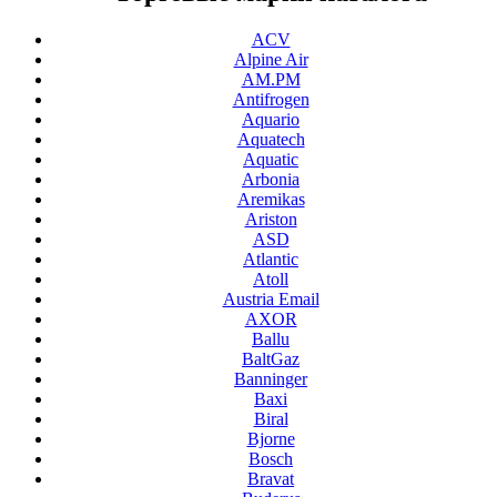
ACV
Alpine Air
AM.PM
Antifrogen
Aquario
Aquatech
Aquatic
Arbonia
Aremikas
Ariston
ASD
Atlantic
Atoll
Austria Email
AXOR
Ballu
BaltGaz
Banninger
Baxi
Biral
Bjorne
Bosch
Bravat