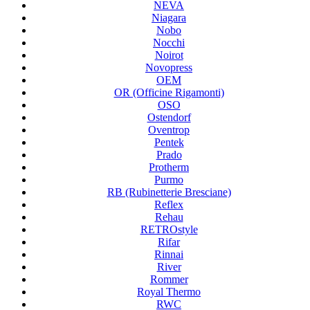
NEVA
Niagara
Nobo
Nocchi
Noirot
Novopress
OEM
OR (Officine Rigamonti)
OSO
Ostendorf
Oventrop
Pentek
Prado
Protherm
Purmo
RB (Rubinetterie Bresciane)
Reflex
Rehau
RETROstyle
Rifar
Rinnai
River
Rommer
Royal Thermo
RWC