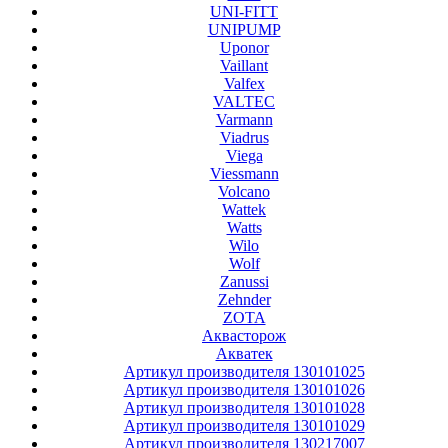
UNI-FITT
UNIPUMP
Uponor
Vaillant
Valfex
VALTEC
Varmann
Viadrus
Viega
Viessmann
Volcano
Wattek
Watts
Wilo
Wolf
Zanussi
Zehnder
ZOTA
Аквасторож
Акватек
Артикул производителя 130101025
Артикул производителя 130101026
Артикул производителя 130101028
Артикул производителя 130101029
Артикул производителя 130217007