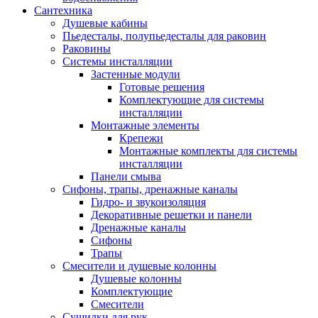
Сантехника
Душевые кабины
Пьедесталы, полупьедесталы для раковин
Раковины
Системы инсталляции
Застенные модули
Готовые решения
Комплектующие для системы
инсталляции
Монтажные элементы
Крепежи
Монтажные комплекты для системы
инсталляции
Панели смыва
Сифоны, трапы, дренажные каналы
Гидро- и звукоизоляция
Декоративные решетки и панели
Дренажные каналы
Сифоны
Трапы
Смесители и душевые колонны
Душевые колонны
Комплектующие
Смесители
Сушилки для рук