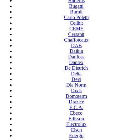
Buderus
Bugatti
Burnit
Carlo Poletti
Ceilhit
CEME
Cersanit
Chaffoteaux
DAB
Daikin
Danfoss
Dantex
De Dietrich
Delta
Devi
Dia Norm
Dixis
Domoterm
Drazice
E.C.A.
Ebeco
Edisson
Electrolux
Elsen
Energo