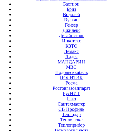
Бастион
Бриз
Водолей
Вулкан
Гейзер
Джилекс
Дизайнсталь
Инкотекс
КЗТО
Лемакс
Лидея
МАНДАРИН
МВС
Подольсккабель
ПОЛИТЭК
Росма
Ростовгазоаппарат
РусНИТ
Рэко
Сантехмастер
СВ Профиль
Теплодар
Теплолюкс
Теплоприбор
Технология уюта