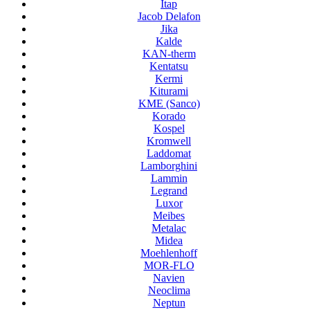
Itap
Jacob Delafon
Jika
Kalde
KAN-therm
Kentatsu
Kermi
Kiturami
KME (Sanco)
Korado
Kospel
Kromwell
Laddomat
Lamborghini
Lammin
Legrand
Luxor
Meibes
Metalac
Midea
Moehlenhoff
MOR-FLO
Navien
Neoclima
Neptun