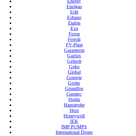
Energy
Enolgas
Erlit
Esbano
Etalon
Eva
Feron
Ferroli
FV-Plast
Garanterm
Gazlux
Geberit
Geko
Global
Gorenje
Grohe
Grundfos
Guratec
Hajdu
Hansgrohe
Herz
Honeywell
IEK
IMP PUMPS
International Drops