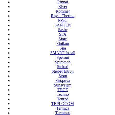
Rinnai
River
Rommer
Royal Thermo
RWC
SANTEK
Savitr
SFA
Sime
Sinikon
Sira
SMART Install
Speroni
Spirotech
Stelrad
Stiebel Eltron
Stout
Stropuva
Sunsystem
TECE
Techno
Tenrad
TEPLOCOM
Termica
Terminus