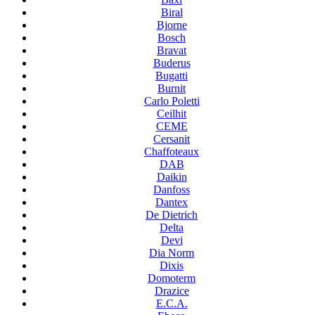
Biral
Bjorne
Bosch
Bravat
Buderus
Bugatti
Burnit
Carlo Poletti
Ceilhit
CEME
Cersanit
Chaffoteaux
DAB
Daikin
Danfoss
Dantex
De Dietrich
Delta
Devi
Dia Norm
Dixis
Domoterm
Drazice
E.C.A.