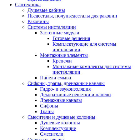
Сантехника
Душевые кабины
Пьедесталы, полупьедесталы для раковин
Раковины
Системы инсталляции
Застенные модули
Готовые решения
Комплектующие для системы
инсталляции
Монтажные элементы
Крепежи
Монтажные комплекты для системы
инсталляции
Панели смыва
Сифоны, трапы, дренажные каналы
Гидро- и звукоизоляция
Декоративные решетки и панели
Дренажные каналы
Сифоны
Трапы
Смесители и душевые колонны
Душевые колонны
Комплектующие
Смесители
Сушилки для рук