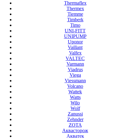
Thermaflex
Thermex
Tiemme
Timberk
Timo
UNI-FITT
UNIPUMP
Uponor
Vaillant
Valfex
VALTEC
Varmann
Viadrus
Viega
Viessmann
Volcano
Wattek
Watts
Wilo
Wolf
Zanussi
Zehnder
ZOTA
Аквасторож
Акватек