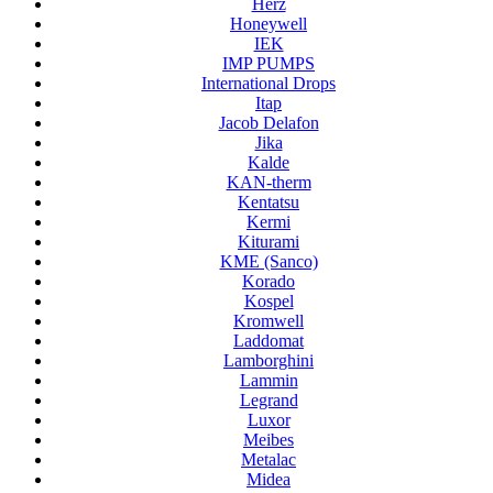
Herz
Honeywell
IEK
IMP PUMPS
International Drops
Itap
Jacob Delafon
Jika
Kalde
KAN-therm
Kentatsu
Kermi
Kiturami
KME (Sanco)
Korado
Kospel
Kromwell
Laddomat
Lamborghini
Lammin
Legrand
Luxor
Meibes
Metalac
Midea