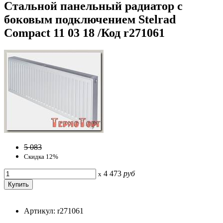
Стальной панельный радиатор с
боковым подключением Stelrad
Compact 11 03 18 /Код r271061
5 083
Скидка 12%
4 473
руб
x
Артикул: r271061