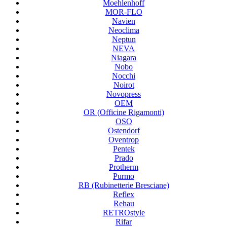
Moehlenhoff
MOR-FLO
Navien
Neoclima
Neptun
NEVA
Niagara
Nobo
Nocchi
Noirot
Novopress
OEM
OR (Officine Rigamonti)
OSO
Ostendorf
Oventrop
Pentek
Prado
Protherm
Purmo
RB (Rubinetterie Bresciane)
Reflex
Rehau
RETROstyle
Rifar