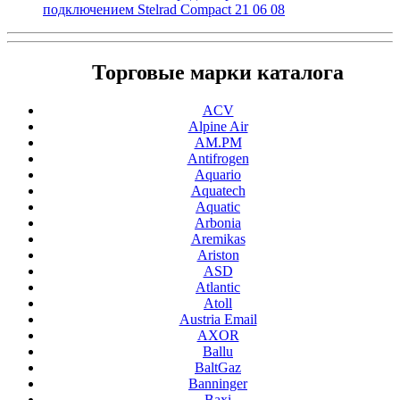
подключением Stelrad Compact 21 06 08
Торговые марки каталога
ACV
Alpine Air
AM.PM
Antifrogen
Aquario
Aquatech
Aquatic
Arbonia
Aremikas
Ariston
ASD
Atlantic
Atoll
Austria Email
AXOR
Ballu
BaltGaz
Banninger
Baxi