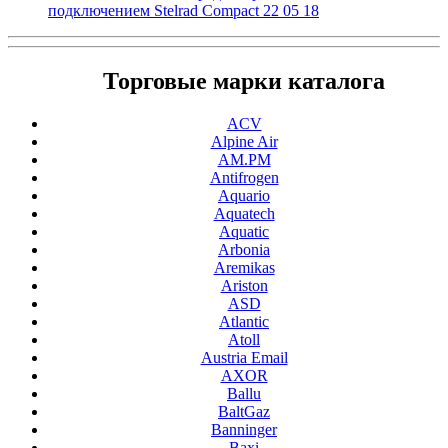
подключением Stelrad Compact 22 05 18
Торговые марки каталога
ACV
Alpine Air
AM.PM
Antifrogen
Aquario
Aquatech
Aquatic
Arbonia
Aremikas
Ariston
ASD
Atlantic
Atoll
Austria Email
AXOR
Ballu
BaltGaz
Banninger
Baxi