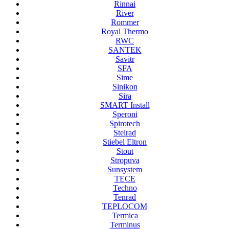
Rinnai
River
Rommer
Royal Thermo
RWC
SANTEK
Savitr
SFA
Sime
Sinikon
Sira
SMART Install
Speroni
Spirotech
Stelrad
Stiebel Eltron
Stout
Stropuva
Sunsystem
TECE
Techno
Tenrad
TEPLOCOM
Termica
Terminus