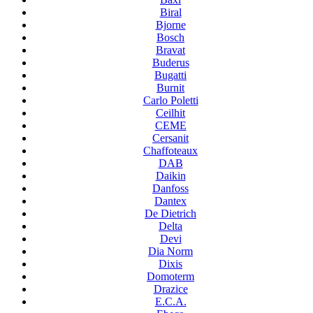
Biral
Bjorne
Bosch
Bravat
Buderus
Bugatti
Burnit
Carlo Poletti
Ceilhit
CEME
Cersanit
Chaffoteaux
DAB
Daikin
Danfoss
Dantex
De Dietrich
Delta
Devi
Dia Norm
Dixis
Domoterm
Drazice
E.C.A.