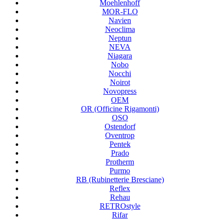
Moehlenhoff
MOR-FLO
Navien
Neoclima
Neptun
NEVA
Niagara
Nobo
Nocchi
Noirot
Novopress
OEM
OR (Officine Rigamonti)
OSO
Ostendorf
Oventrop
Pentek
Prado
Protherm
Purmo
RB (Rubinetterie Bresciane)
Reflex
Rehau
RETROstyle
Rifar