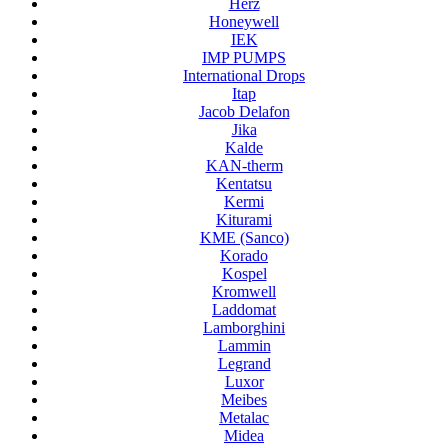
Herz
Honeywell
IEK
IMP PUMPS
International Drops
Itap
Jacob Delafon
Jika
Kalde
KAN-therm
Kentatsu
Kermi
Kiturami
KME (Sanco)
Korado
Kospel
Kromwell
Laddomat
Lamborghini
Lammin
Legrand
Luxor
Meibes
Metalac
Midea