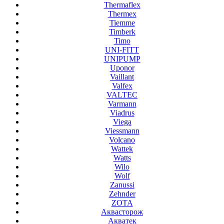
Thermaflex
Thermex
Tiemme
Timberk
Timo
UNI-FITT
UNIPUMP
Uponor
Vaillant
Valfex
VALTEC
Varmann
Viadrus
Viega
Viessmann
Volcano
Wattek
Watts
Wilo
Wolf
Zanussi
Zehnder
ZOTA
Аквасторож
Акватек