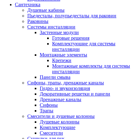
Сантехника
Душевые кабины
Пьедесталы, полупьедесталы для раковин
Раковины
Системы инсталляции
Застенные модули
Готовые решения
Комплектующие для системы
инсталляции
Монтажные элементы
Крепежи
Монтажные комплекты для системы
инсталляции
Панели смыва
Сифоны, трапы, дренажные каналы
Гидро- и звукоизоляция
Декоративные решетки и панели
Дренажные каналы
Сифоны
Трапы
Смесители и душевые колонны
Душевые колонны
Комплектующие
Смесители
Сушилки для рук