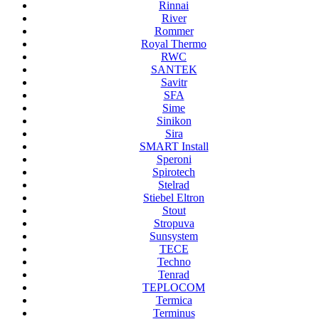
Rinnai
River
Rommer
Royal Thermo
RWC
SANTEK
Savitr
SFA
Sime
Sinikon
Sira
SMART Install
Speroni
Spirotech
Stelrad
Stiebel Eltron
Stout
Stropuva
Sunsystem
TECE
Techno
Tenrad
TEPLOCOM
Termica
Terminus