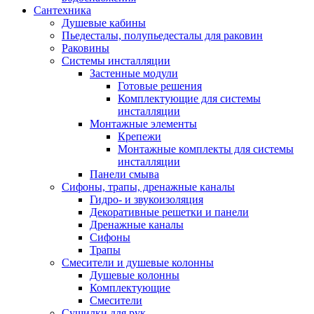
Сантехника
Душевые кабины
Пьедесталы, полупьедесталы для раковин
Раковины
Системы инсталляции
Застенные модули
Готовые решения
Комплектующие для системы
инсталляции
Монтажные элементы
Крепежи
Монтажные комплекты для системы
инсталляции
Панели смыва
Сифоны, трапы, дренажные каналы
Гидро- и звукоизоляция
Декоративные решетки и панели
Дренажные каналы
Сифоны
Трапы
Смесители и душевые колонны
Душевые колонны
Комплектующие
Смесители
Сушилки для рук