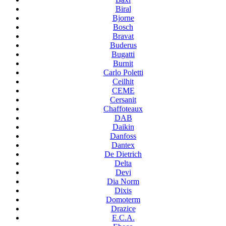
Biral
Bjorne
Bosch
Bravat
Buderus
Bugatti
Burnit
Carlo Poletti
Ceilhit
CEME
Cersanit
Chaffoteaux
DAB
Daikin
Danfoss
Dantex
De Dietrich
Delta
Devi
Dia Norm
Dixis
Domoterm
Drazice
E.C.A.