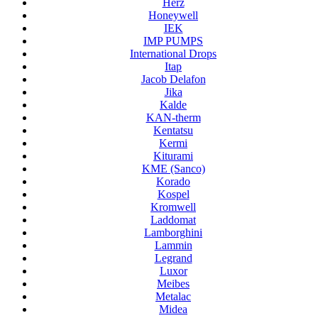
Herz
Honeywell
IEK
IMP PUMPS
International Drops
Itap
Jacob Delafon
Jika
Kalde
KAN-therm
Kentatsu
Kermi
Kiturami
KME (Sanco)
Korado
Kospel
Kromwell
Laddomat
Lamborghini
Lammin
Legrand
Luxor
Meibes
Metalac
Midea