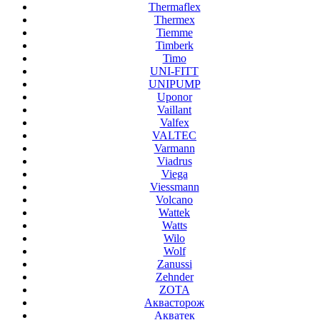
Thermaflex
Thermex
Tiemme
Timberk
Timo
UNI-FITT
UNIPUMP
Uponor
Vaillant
Valfex
VALTEC
Varmann
Viadrus
Viega
Viessmann
Volcano
Wattek
Watts
Wilo
Wolf
Zanussi
Zehnder
ZOTA
Аквасторож
Акватек