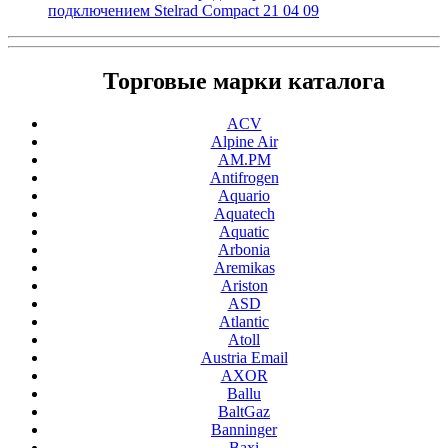
подключением Stelrad Compact 21 04 09
Торговые марки каталога
ACV
Alpine Air
AM.PM
Antifrogen
Aquario
Aquatech
Aquatic
Arbonia
Aremikas
Ariston
ASD
Atlantic
Atoll
Austria Email
AXOR
Ballu
BaltGaz
Banninger
Baxi