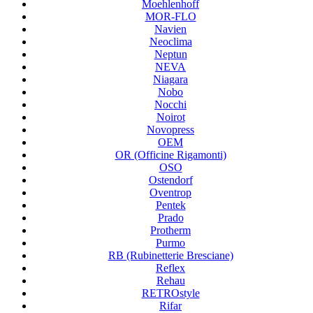
Moehlenhoff
MOR-FLO
Navien
Neoclima
Neptun
NEVA
Niagara
Nobo
Nocchi
Noirot
Novopress
OEM
OR (Officine Rigamonti)
OSO
Ostendorf
Oventrop
Pentek
Prado
Protherm
Purmo
RB (Rubinetterie Bresciane)
Reflex
Rehau
RETROstyle
Rifar