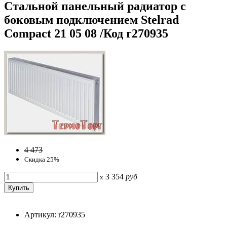
Стальной панельный радиатор с
боковым подключением Stelrad
Compact 21 05 08 /Код r270935
4 473
Скидка 25%
3 354
руб
x
Артикул: r270935