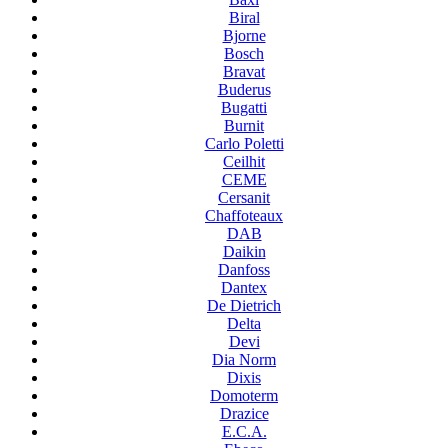
Biral
Bjorne
Bosch
Bravat
Buderus
Bugatti
Burnit
Carlo Poletti
Ceilhit
CEME
Cersanit
Chaffoteaux
DAB
Daikin
Danfoss
Dantex
De Dietrich
Delta
Devi
Dia Norm
Dixis
Domoterm
Drazice
E.C.A.