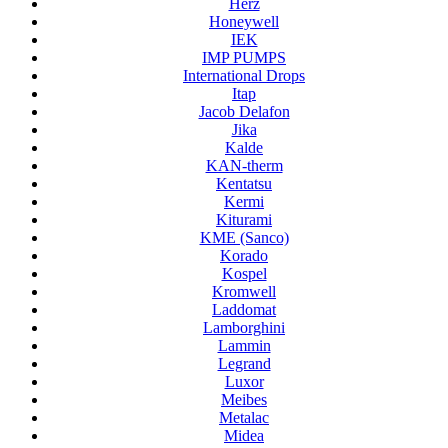
Herz
Honeywell
IEK
IMP PUMPS
International Drops
Itap
Jacob Delafon
Jika
Kalde
KAN-therm
Kentatsu
Kermi
Kiturami
KME (Sanco)
Korado
Kospel
Kromwell
Laddomat
Lamborghini
Lammin
Legrand
Luxor
Meibes
Metalac
Midea