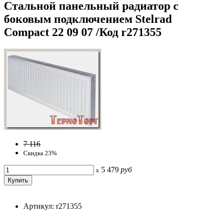
Стальной панельный радиатор с
боковым подключением Stelrad
Compact 22 09 07 /Код r271355
7 116
Скидка 23%
5 479
руб
x
Артикул: r271355