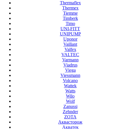
Thermaflex
Thermex
Tiemme
Timberk
Timo
UNI-FITT
UNIPUMP
Uponor
Vaillant
Valfex
VALTEC
Varmann
Viadrus
Viega
Viessmann
Volcano
Wattek
Watts
Wilo
Wolf
Zanussi
Zehnder
ZOTA
Аквасторож
Акватек