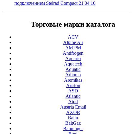
подключением Stelrad Compact 21 04 16
Торговые марки каталога
ACV
Alpine Air
AM.PM
Antifrogen
Aquario
Aquatech
Aquatic
Arbonia
Aremikas
Ariston
ASD
Atlantic
Atoll
Austria Email
AXOR
Ballu
BaltGaz
Banninger
Baxi