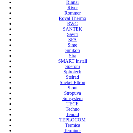
Rinnai
River
Rommer
Royal Thermo
RWC
SANTEK
Savitr
SFA
Sime
Sinikon
Sira
SMART Install
Speroni
Spirotech
Stelrad
Stiebel Eltron
Stout
Stropuva
Sunsystem
TECE
Techno
Tenrad
TEPLOCOM
Termica
Terminus