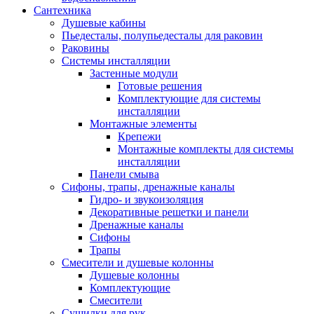
Сантехника
Душевые кабины
Пьедесталы, полупьедесталы для раковин
Раковины
Системы инсталляции
Застенные модули
Готовые решения
Комплектующие для системы
инсталляции
Монтажные элементы
Крепежи
Монтажные комплекты для системы
инсталляции
Панели смыва
Сифоны, трапы, дренажные каналы
Гидро- и звукоизоляция
Декоративные решетки и панели
Дренажные каналы
Сифоны
Трапы
Смесители и душевые колонны
Душевые колонны
Комплектующие
Смесители
Сушилки для рук