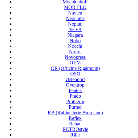
Moehlenhoff
MOR-FLO
Navien
Neoclima
Neptun
NEVA
Niagara
Nobo
Nocchi
Noirot
Novopress
OEM
OR (Officine Rigamonti)
OSO
Ostendorf
Oventrop
Pentek
Prado
Protherm
Purmo
RB (Rubinetterie Bresciane)
Reflex
Rehau
RETROstyle
Rifar