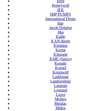
Herz
Honeywell
IEK
IMP PUMPS
International Drops
Itap
Jacob Delafon
Jika
Kalde
KAN-therm
Kentatsu
Kermi
Kiturami
KME (Sanco)
Korado
Kospel
Kromwell
Laddomat
Lamborghini
Lammin
Legrand
Luxor
Meibes
Metalac
Midea