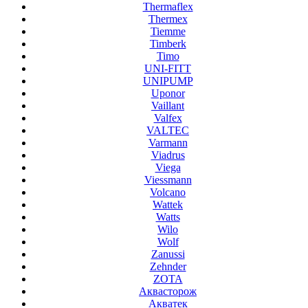
Thermaflex
Thermex
Tiemme
Timberk
Timo
UNI-FITT
UNIPUMP
Uponor
Vaillant
Valfex
VALTEC
Varmann
Viadrus
Viega
Viessmann
Volcano
Wattek
Watts
Wilo
Wolf
Zanussi
Zehnder
ZOTA
Аквасторож
Акватек