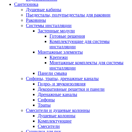
Сантехника
Душевые кабины
Пьедесталы, полупьедесталы для раковин
Раковины
Системы инсталляции
Застенные модули
Готовые решения
Комплектующие для системы
инсталляции
Монтажные элементы
Крепежи
Монтажные комплекты для системы
инсталляции
Панели смыва
Сифоны, трапы, дренажные каналы
Гидро- и звукоизоляция
Декоративные решетки и панели
Дренажные каналы
Сифоны
Трапы
Смесители и душевые колонны
Душевые колонны
Комплектующие
Смесители
Сушилки для рук