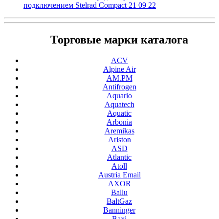
подключением Stelrad Compact 21 09 22
Торговые марки каталога
ACV
Alpine Air
AM.PM
Antifrogen
Aquario
Aquatech
Aquatic
Arbonia
Aremikas
Ariston
ASD
Atlantic
Atoll
Austria Email
AXOR
Ballu
BaltGaz
Banninger
Baxi