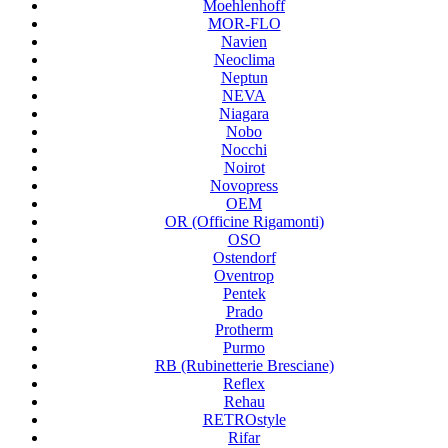
Moehlenhoff
MOR-FLO
Navien
Neoclima
Neptun
NEVA
Niagara
Nobo
Nocchi
Noirot
Novopress
OEM
OR (Officine Rigamonti)
OSO
Ostendorf
Oventrop
Pentek
Prado
Protherm
Purmo
RB (Rubinetterie Bresciane)
Reflex
Rehau
RETROstyle
Rifar