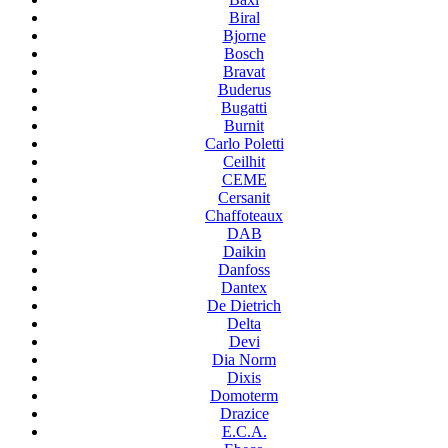
Biral
Bjorne
Bosch
Bravat
Buderus
Bugatti
Burnit
Carlo Poletti
Ceilhit
CEME
Cersanit
Chaffoteaux
DAB
Daikin
Danfoss
Dantex
De Dietrich
Delta
Devi
Dia Norm
Dixis
Domoterm
Drazice
E.C.A.