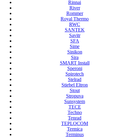
Rinnai
River
Rommer
Royal Thermo
RWC
SANTEK
Savitr
SFA
Sime
Sinikon
Sira
SMART Install
Speroni
Spirotech
Stelrad
Stiebel Eltron
Stout
Stropuva
Sunsystem
TECE
Techno
Tenrad
TEPLOCOM
Termica
Terminus