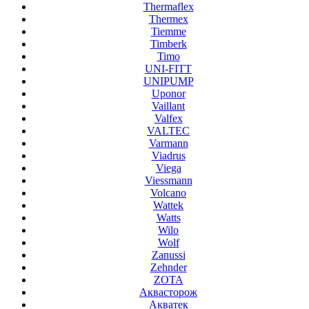
Thermaflex
Thermex
Tiemme
Timberk
Timo
UNI-FITT
UNIPUMP
Uponor
Vaillant
Valfex
VALTEC
Varmann
Viadrus
Viega
Viessmann
Volcano
Wattek
Watts
Wilo
Wolf
Zanussi
Zehnder
ZOTA
Аквасторож
Акватек