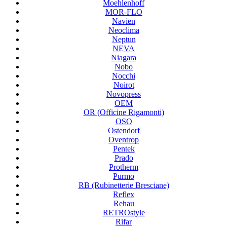
Moehlenhoff
MOR-FLO
Navien
Neoclima
Neptun
NEVA
Niagara
Nobo
Nocchi
Noirot
Novopress
OEM
OR (Officine Rigamonti)
OSO
Ostendorf
Oventrop
Pentek
Prado
Protherm
Purmo
RB (Rubinetterie Bresciane)
Reflex
Rehau
RETROstyle
Rifar