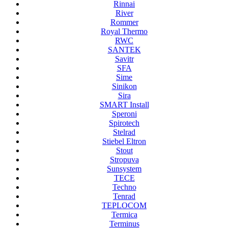
Rinnai
River
Rommer
Royal Thermo
RWC
SANTEK
Savitr
SFA
Sime
Sinikon
Sira
SMART Install
Speroni
Spirotech
Stelrad
Stiebel Eltron
Stout
Stropuva
Sunsystem
TECE
Techno
Tenrad
TEPLOCOM
Termica
Terminus