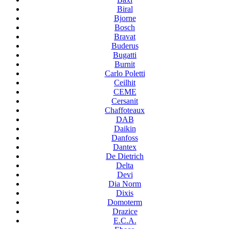
Biral
Bjorne
Bosch
Bravat
Buderus
Bugatti
Burnit
Carlo Poletti
Ceilhit
CEME
Cersanit
Chaffoteaux
DAB
Daikin
Danfoss
Dantex
De Dietrich
Delta
Devi
Dia Norm
Dixis
Domoterm
Drazice
E.C.A.