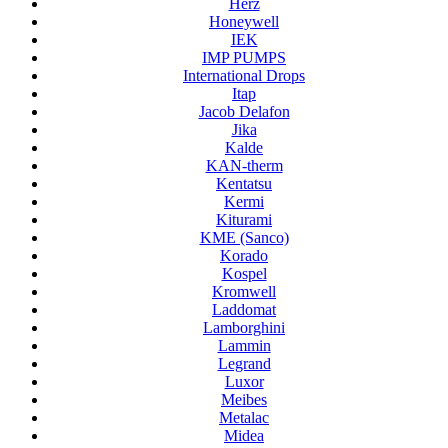
Herz
Honeywell
IEK
IMP PUMPS
International Drops
Itap
Jacob Delafon
Jika
Kalde
KAN-therm
Kentatsu
Kermi
Kiturami
KME (Sanco)
Korado
Kospel
Kromwell
Laddomat
Lamborghini
Lammin
Legrand
Luxor
Meibes
Metalac
Midea