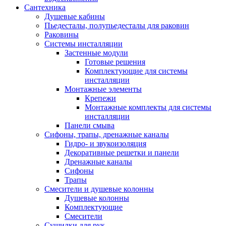
Сантехника
Душевые кабины
Пьедесталы, полупьедесталы для раковин
Раковины
Системы инсталляции
Застенные модули
Готовые решения
Комплектующие для системы
инсталляции
Монтажные элементы
Крепежи
Монтажные комплекты для системы
инсталляции
Панели смыва
Сифоны, трапы, дренажные каналы
Гидро- и звукоизоляция
Декоративные решетки и панели
Дренажные каналы
Сифоны
Трапы
Смесители и душевые колонны
Душевые колонны
Комплектующие
Смесители
Сушилки для рук