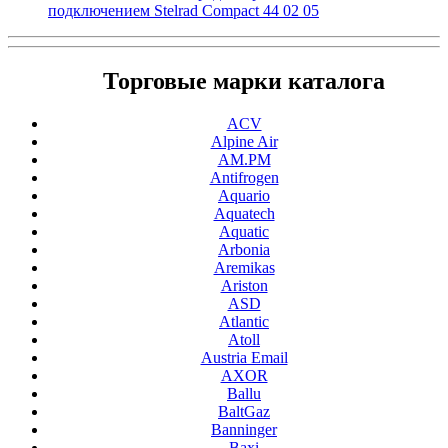
подключением Stelrad Compact 44 02 05
Торговые марки каталога
ACV
Alpine Air
AM.PM
Antifrogen
Aquario
Aquatech
Aquatic
Arbonia
Aremikas
Ariston
ASD
Atlantic
Atoll
Austria Email
AXOR
Ballu
BaltGaz
Banninger
Baxi