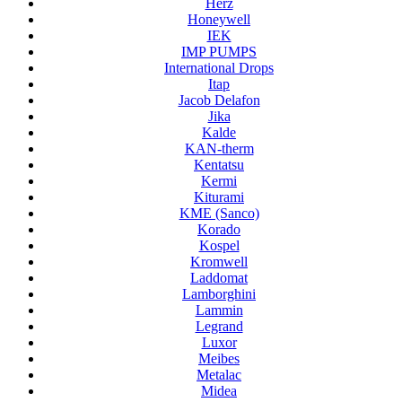
Herz
Honeywell
IEK
IMP PUMPS
International Drops
Itap
Jacob Delafon
Jika
Kalde
KAN-therm
Kentatsu
Kermi
Kiturami
KME (Sanco)
Korado
Kospel
Kromwell
Laddomat
Lamborghini
Lammin
Legrand
Luxor
Meibes
Metalac
Midea