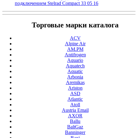
подключением Stelrad Compact 33 05 16
Торговые марки каталога
ACV
Alpine Air
AM.PM
Antifrogen
Aquario
Aquatech
Aquatic
Arbonia
Aremikas
Ariston
ASD
Atlantic
Atoll
Austria Email
AXOR
Ballu
BaltGaz
Banninger
Baxi