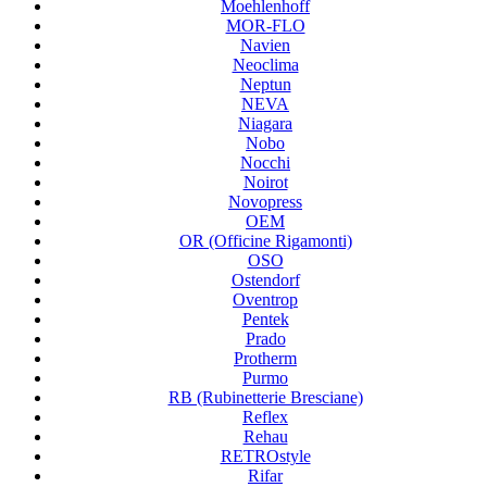
Moehlenhoff
MOR-FLO
Navien
Neoclima
Neptun
NEVA
Niagara
Nobo
Nocchi
Noirot
Novopress
OEM
OR (Officine Rigamonti)
OSO
Ostendorf
Oventrop
Pentek
Prado
Protherm
Purmo
RB (Rubinetterie Bresciane)
Reflex
Rehau
RETROstyle
Rifar