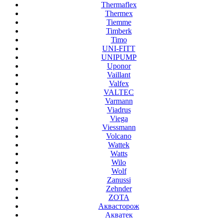
Thermaflex
Thermex
Tiemme
Timberk
Timo
UNI-FITT
UNIPUMP
Uponor
Vaillant
Valfex
VALTEC
Varmann
Viadrus
Viega
Viessmann
Volcano
Wattek
Watts
Wilo
Wolf
Zanussi
Zehnder
ZOTA
Аквасторож
Акватек