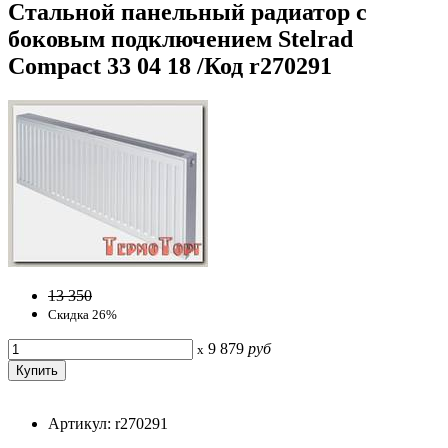
Стальной панельный радиатор с
боковым подключением Stelrad
Compact 33 04 18 /Код r270291
13 350
Скидка 26%
9 879
руб
x
Артикул: r270291