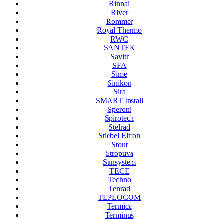
Rinnai
River
Rommer
Royal Thermo
RWC
SANTEK
Savitr
SFA
Sime
Sinikon
Sira
SMART Install
Speroni
Spirotech
Stelrad
Stiebel Eltron
Stout
Stropuva
Sunsystem
TECE
Techno
Tenrad
TEPLOCOM
Termica
Terminus