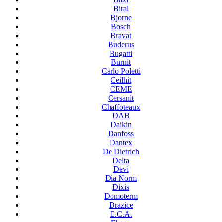
Biral
Bjorne
Bosch
Bravat
Buderus
Bugatti
Burnit
Carlo Poletti
Ceilhit
CEME
Cersanit
Chaffoteaux
DAB
Daikin
Danfoss
Dantex
De Dietrich
Delta
Devi
Dia Norm
Dixis
Domoterm
Drazice
E.C.A.