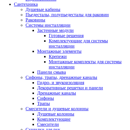
Сантехника
Душевые кабины
Пьедесталы, полупьедесталы для раковин
Раковины
Системы инсталляции
Застенные модули
Готовые решения
Комплектующие для системы
инсталляции
Монтажные элементы
Крепежи
Монтажные комплекты для системы
инсталляции
Панели смыва
Сифоны, трапы, дренажные каналы
Гидро- и звукоизоляция
Декоративные решетки и панели
Дренажные каналы
Сифоны
Трапы
Смесители и душевые колонны
Душевые колонны
Комплектующие
Смесители
Сушилки для рук