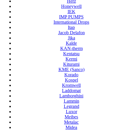
Herz
Honeywell
IEK
IMP PUMPS
International Drops
Itap
Jacob Delafon
Jika
Kalde
KAN-therm
Kentatsu
Kermi
Kiturami
KME (Sanco)
Korado
Kospel
Kromwell
Laddomat
Lamborghini
Lammin
Legrand
Luxor
Meibes
Metalac
Midea