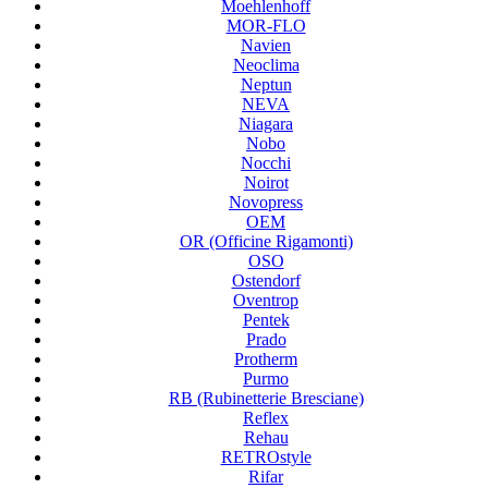
Moehlenhoff
MOR-FLO
Navien
Neoclima
Neptun
NEVA
Niagara
Nobo
Nocchi
Noirot
Novopress
OEM
OR (Officine Rigamonti)
OSO
Ostendorf
Oventrop
Pentek
Prado
Protherm
Purmo
RB (Rubinetterie Bresciane)
Reflex
Rehau
RETROstyle
Rifar