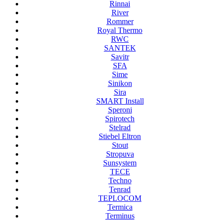
Rinnai
River
Rommer
Royal Thermo
RWC
SANTEK
Savitr
SFA
Sime
Sinikon
Sira
SMART Install
Speroni
Spirotech
Stelrad
Stiebel Eltron
Stout
Stropuva
Sunsystem
TECE
Techno
Tenrad
TEPLOCOM
Termica
Terminus