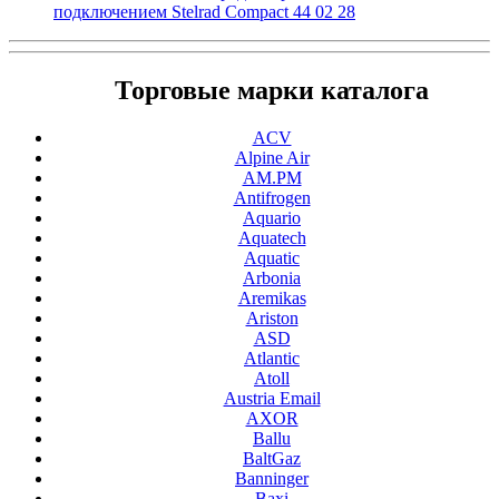
подключением Stelrad Compact 44 02 28
Торговые марки каталога
ACV
Alpine Air
AM.PM
Antifrogen
Aquario
Aquatech
Aquatic
Arbonia
Aremikas
Ariston
ASD
Atlantic
Atoll
Austria Email
AXOR
Ballu
BaltGaz
Banninger
Baxi