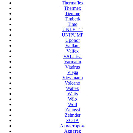
Thermaflex
Thermex
Tiemme
Timberk
Timo
UNI-FITT
UNIPUMP
Uponor
Vaillant
Valfex
VALTEC
Varmann
Viadrus
Viega
Viessmann
Volcano
Wattek
Watts
Wilo
Wolf
Zanussi
Zehnder
ZOTA
Аквасторож
Акватек