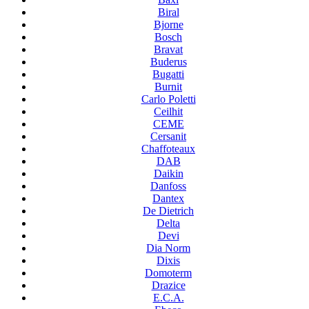
Biral
Bjorne
Bosch
Bravat
Buderus
Bugatti
Burnit
Carlo Poletti
Ceilhit
CEME
Cersanit
Chaffoteaux
DAB
Daikin
Danfoss
Dantex
De Dietrich
Delta
Devi
Dia Norm
Dixis
Domoterm
Drazice
E.C.A.