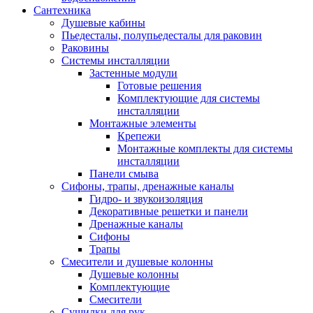
Сантехника
Душевые кабины
Пьедесталы, полупьедесталы для раковин
Раковины
Системы инсталляции
Застенные модули
Готовые решения
Комплектующие для системы
инсталляции
Монтажные элементы
Крепежи
Монтажные комплекты для системы
инсталляции
Панели смыва
Сифоны, трапы, дренажные каналы
Гидро- и звукоизоляция
Декоративные решетки и панели
Дренажные каналы
Сифоны
Трапы
Смесители и душевые колонны
Душевые колонны
Комплектующие
Смесители
Сушилки для рук