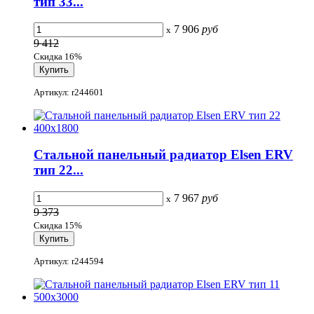
тип 33...
7 906
руб
x
9 412
Скидка 16%
Артикул: r244601
Стальной панельный радиатор Elsen ERV
тип 22...
7 967
руб
x
9 373
Скидка 15%
Артикул: r244594