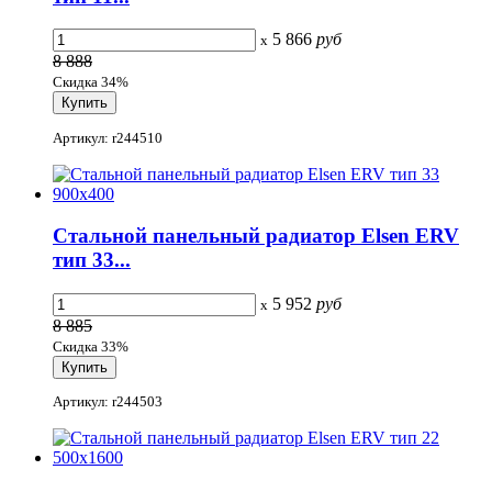
5 866
руб
x
8 888
Скидка 34%
Артикул: r244510
Стальной панельный радиатор Elsen ERV
тип 33...
5 952
руб
x
8 885
Скидка 33%
Артикул: r244503