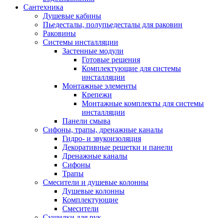
Сантехника
Душевые кабины
Пьедесталы, полупьедесталы для раковин
Раковины
Системы инсталляции
Застенные модули
Готовые решения
Комплектующие для системы
инсталляции
Монтажные элементы
Крепежи
Монтажные комплекты для системы
инсталляции
Панели смыва
Сифоны, трапы, дренажные каналы
Гидро- и звукоизоляция
Декоративные решетки и панели
Дренажные каналы
Сифоны
Трапы
Смесители и душевые колонны
Душевые колонны
Комплектующие
Смесители
Сушилки для рук