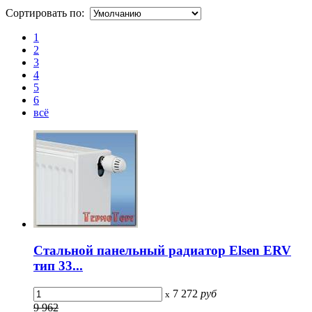
Сортировать по:
1
2
3
4
5
6
всё
Стальной панельный радиатор Elsen ERV
тип 33...
7 272
руб
x
9 962