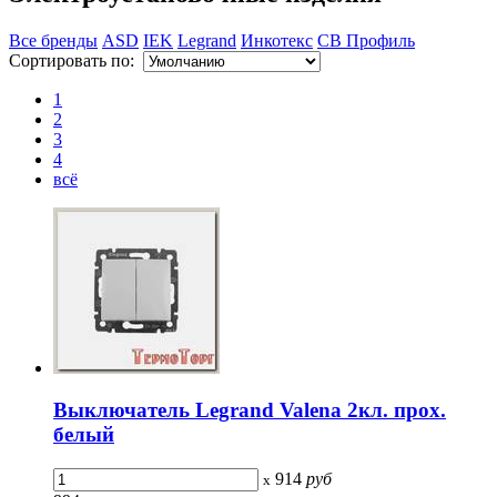
Все бренды
ASD
IEK
Legrand
Инкотекс
СВ Профиль
Сортировать по:
1
2
3
4
всё
Выключатель Legrand Valena 2кл. прох.
белый
914
руб
x