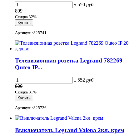
550
руб
x
809
Скидка 32%
Артикул: s325741
Телевизионная розетка Legrand 782269
Quteo IP...
552
руб
x
800
Скидка 31%
Артикул: s325726
Выключатель Legrand Valena 2кл. крем