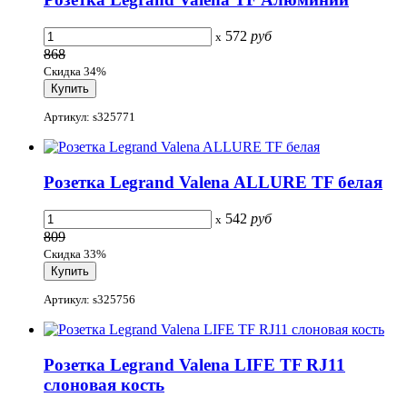
572
руб
x
868
Скидка 34%
Артикул: s325771
Розетка Legrand Valena ALLURE TF белая
542
руб
x
809
Скидка 33%
Артикул: s325756
Розетка Legrand Valena LIFE TF RJ11
слоновая кость