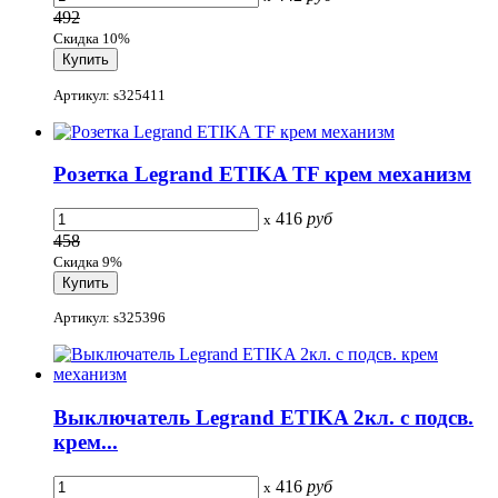
492
Скидка 10%
Артикул: s325411
Розетка Legrand ETIKA TF крем механизм
416
руб
x
458
Скидка 9%
Артикул: s325396
Выключатель Legrand ETIKA 2кл. с подсв.
крем...
416
руб
x