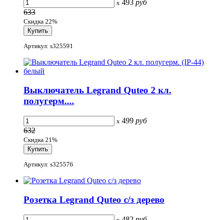
493
руб
x
633
Скидка 22%
Артикул: s325591
Выключатель Legrand Quteo 2 кл.
полугерм....
499
руб
x
632
Скидка 21%
Артикул: s325576
Розетка Legrand Quteo с/з дерево
482
руб
x