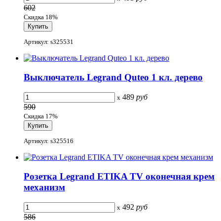
602
Скидка 18%
Артикул: s325531
Выключатель Legrand Quteo 1 кл. дерево
489
руб
x
590
Скидка 17%
Артикул: s325516
Розетка Legrand ETIKA TV оконечная крем
механизм
492
руб
x
586