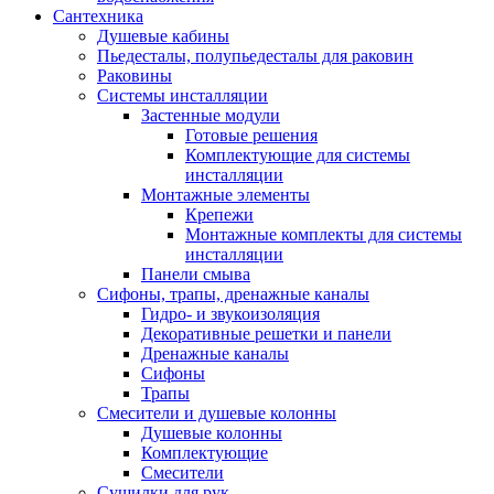
Сантехника
Душевые кабины
Пьедесталы, полупьедесталы для раковин
Раковины
Системы инсталляции
Застенные модули
Готовые решения
Комплектующие для системы
инсталляции
Монтажные элементы
Крепежи
Монтажные комплекты для системы
инсталляции
Панели смыва
Сифоны, трапы, дренажные каналы
Гидро- и звукоизоляция
Декоративные решетки и панели
Дренажные каналы
Сифоны
Трапы
Смесители и душевые колонны
Душевые колонны
Комплектующие
Смесители
Сушилки для рук