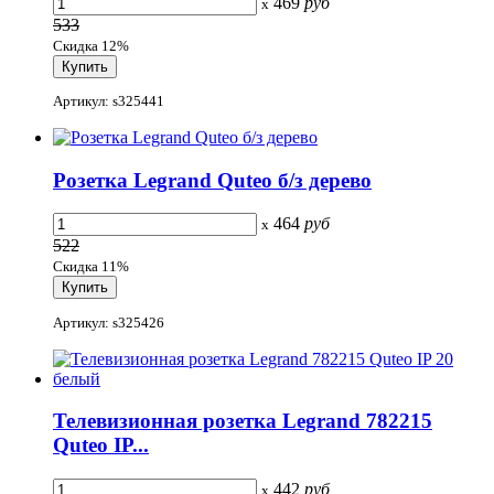
469
руб
x
533
Скидка 12%
Артикул: s325441
Розетка Legrand Quteo б/з дерево
464
руб
x
522
Скидка 11%
Артикул: s325426
Телевизионная розетка Legrand 782215
Quteo IP...
442
руб
x