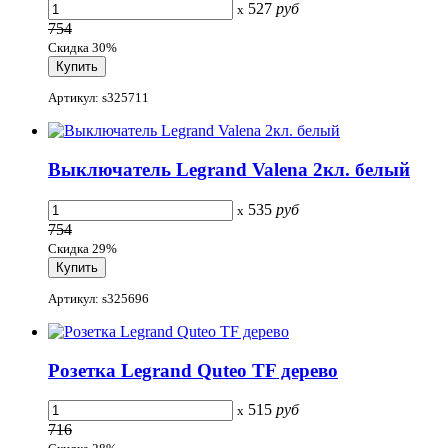
527
руб
x
754
Скидка 30%
Артикул: s325711
Выключатель Legrand Valena 2кл. белый
535
руб
x
754
Скидка 29%
Артикул: s325696
Розетка Legrand Quteo TF дерево
515
руб
x
716