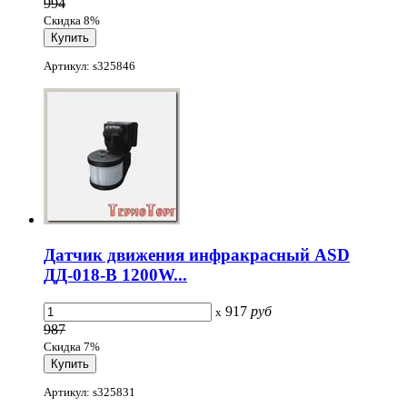
994
Скидка 8%
Артикул: s325846
Датчик движения инфракрасный ASD
ДД-018-B 1200W...
917
руб
x
987
Скидка 7%
Артикул: s325831