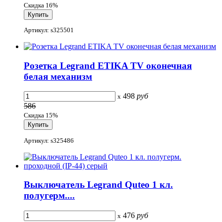
Скидка 16%
Артикул: s325501
Розетка Legrand ETIKA TV оконечная
белая механизм
498
руб
x
586
Скидка 15%
Артикул: s325486
Выключатель Legrand Quteo 1 кл.
полугерм....
476
руб
x