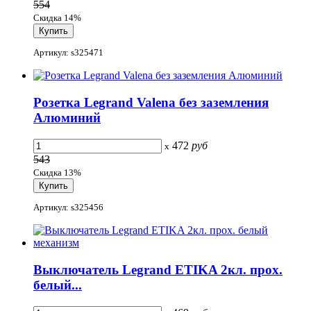
554
Скидка 14%
Артикул: s325471
Розетка Legrand Valena без заземления
Алюминий
472
руб
x
543
Скидка 13%
Артикул: s325456
Выключатель Legrand ETIKA 2кл. прох.
белый...