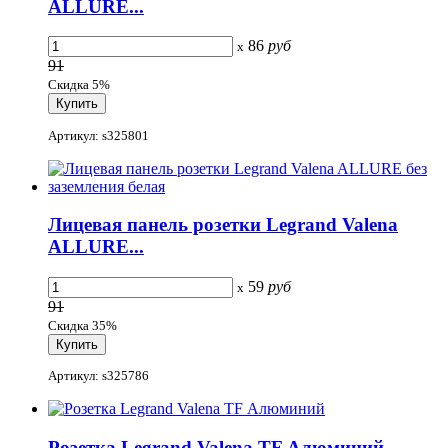
ALLURE...
86
руб
x
91
Скидка 5%
Артикул: s325801
Лицевая панель розетки Legrand Valena
ALLURE...
59
руб
x
91
Скидка 35%
Артикул: s325786
Розетка Legrand Valena TF Алюминий