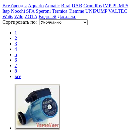
Все бренды
Aquario
Aquatic
Biral
DAB
Grundfos
IMP PUMPS
Itap
Nocchi
SFA
Speroni
Termica
Tiemme
UNIPUMP
VALTEC
Watts
Wilo
ZOTA
Водолей
Джилекс
Сортировать по:
1
2
3
4
5
6
7
8
всё