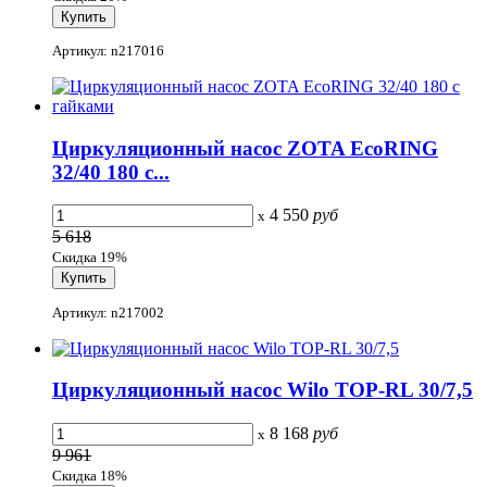
Артикул: n217016
Циркуляционный насос ZOTA EcoRING
32/40 180 с...
4 550
руб
x
5 618
Скидка 19%
Артикул: n217002
Циркуляционный насос Wilo TOP-RL 30/7,5
8 168
руб
x
9 961
Скидка 18%