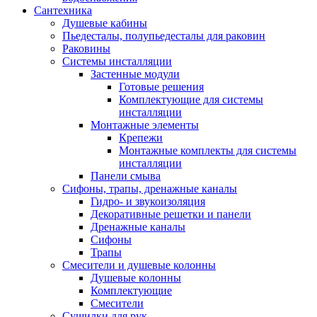
Сантехника
Душевые кабины
Пьедесталы, полупьедесталы для раковин
Раковины
Системы инсталляции
Застенные модули
Готовые решения
Комплектующие для системы
инсталляции
Монтажные элементы
Крепежи
Монтажные комплекты для системы
инсталляции
Панели смыва
Сифоны, трапы, дренажные каналы
Гидро- и звукоизоляция
Декоративные решетки и панели
Дренажные каналы
Сифоны
Трапы
Смесители и душевые колонны
Душевые колонны
Комплектующие
Смесители
Сушилки для рук