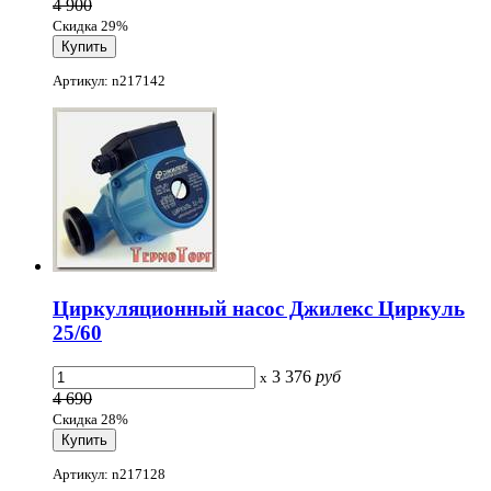
4 900
Скидка 29%
Артикул: n217142
Циркуляционный насос Джилекс Циркуль
25/60
3 376
руб
x
4 690
Скидка 28%
Артикул: n217128