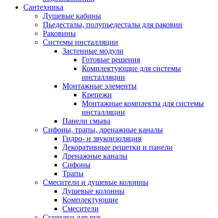
Сантехника
Душевые кабины
Пьедесталы, полупьедесталы для раковин
Раковины
Системы инсталляции
Застенные модули
Готовые решения
Комплектующие для системы
инсталляции
Монтажные элементы
Крепежи
Монтажные комплекты для системы
инсталляции
Панели смыва
Сифоны, трапы, дренажные каналы
Гидро- и звукоизоляция
Декоративные решетки и панели
Дренажные каналы
Сифоны
Трапы
Смесители и душевые колонны
Душевые колонны
Комплектующие
Смесители
Сушилки для рук