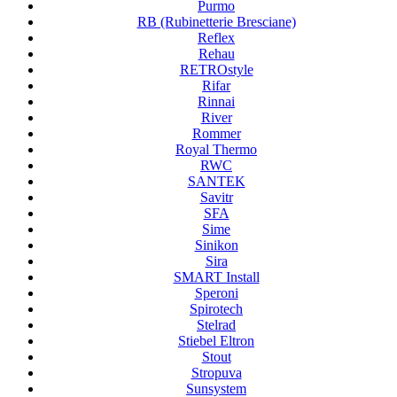
Purmo
RB (Rubinetterie Bresciane)
Reflex
Rehau
RETROstyle
Rifar
Rinnai
River
Rommer
Royal Thermo
RWC
SANTEK
Savitr
SFA
Sime
Sinikon
Sira
SMART Install
Speroni
Spirotech
Stelrad
Stiebel Eltron
Stout
Stropuva
Sunsystem