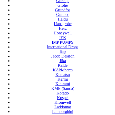
Gorenje
Grohe
Grundfos
Guratec
Hajdu
Hansgrohe
Herz
Honeywell
IEK
IMP PUMPS
International Drops
Itap
Jacob Delafon
Jika
Kalde
KAN-therm
Kentatsu
Kermi
Kiturami
KME (Sanco)
Korado
Kospel
Kromwell
Laddomat
Lamborghini