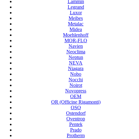
Lammin
Legrand
Luxor
Meibes
Metalac
Midea
Moehlenhoff
MOR-FLO
Navien
Neoclima
Neptun
NEVA
Niagara
Nobo
Nocchi
Noirot
Novopress
OEM
OR (Officine Rigamonti)
OSO
Ostendorf
Oventrop
Pentek
Prado
Protherm