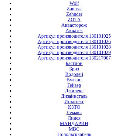
Wolf
Zanussi
Zehnder
ZOTA
Аквасторож
Акватек
Артикул производителя 130101025
Артикул производителя 130101026
Артикул производителя 130101028
Артикул производителя 130101029
Артикул производителя 130217007
Бастион
Бриз
Водолей
Вулкан
Гейзер
Джилекс
Дизайнсталь
Инкотекс
КЗТО
Лемакс
Лидея
МАНДАРИН
МВС
Подольсккабель