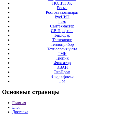
ПОЛИТЭК
Росма
Ростовгазоаппарат
РусНИТ
Рэко
Сантехмастер
СВ Профиль
Теплодар
Теплолюкс
Теплоприбор
Технология уюта
ТМК
Тропик
Фиксатор
ЭВАН
ЭкоПром
Энергофлекс
Эра
Основные
страницы
Главная
Блог
Доставка