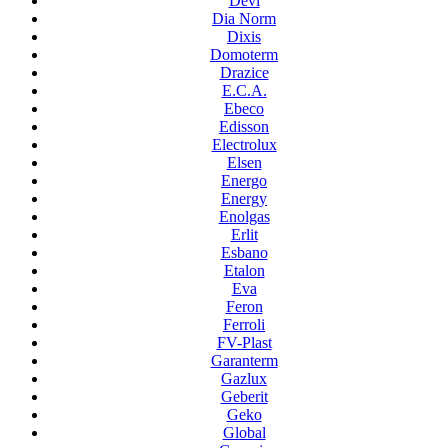
Devi
Dia Norm
Dixis
Domoterm
Drazice
E.C.A.
Ebeco
Edisson
Electrolux
Elsen
Energo
Energy
Enolgas
Erlit
Esbano
Etalon
Eva
Feron
Ferroli
FV-Plast
Garanterm
Gazlux
Geberit
Geko
Global