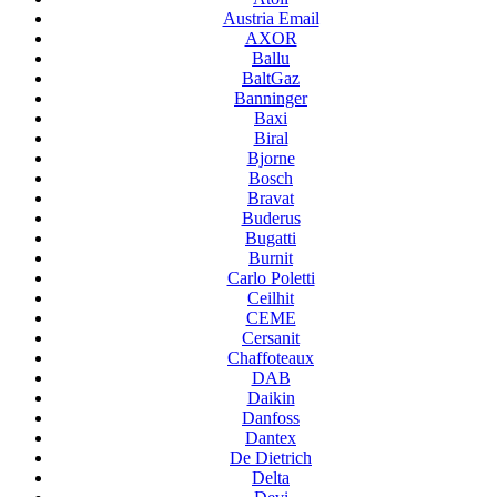
Austria Email
AXOR
Ballu
BaltGaz
Banninger
Baxi
Biral
Bjorne
Bosch
Bravat
Buderus
Bugatti
Burnit
Carlo Poletti
Ceilhit
CEME
Cersanit
Chaffoteaux
DAB
Daikin
Danfoss
Dantex
De Dietrich
Delta